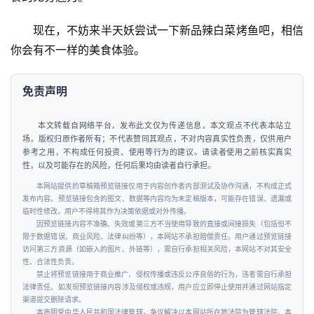
现在，不妨来半天妖尝试一下新品辣白菜烤鱼吧，相信
你会有不一样的美食体验。
免责声明
本文转载自网络平台，发布此文仅为传递信息，本文观点不代表本站立
场，版权归原作者所有；不代表赞同其观点，不对内容真实性负责，仅供用户
参考之用，不构成任何投资、使用等行为的建议。请读者使用之前核实真实
性，以及可能存在的风险，任何后果均由读者自行承担。
本网站提供的草稿箱预览链接仅用于内容创作者内部测试及协作沟通，不构成正式
发布内容。预览链接包含的图文、数据等内容均为未定稿版本，可能存在错误、遗漏或
临时性修改，用户不得将其作为决策依据或对外传播。
因预览链接内容不准确、失效或第三方不当使用导致的直接或间接损失（包括但不
限于数据错误、商业风险、法律纠纷等），本网站不承担赔偿责任。用户通过预览链接
访问第三方资源（如嵌入的图片、外链等），需自行承担相关风险，本网站不对其安全
性、合法性负责。
禁止将预览链接用于商业推广、侵权传播或违反公序良俗的行为，违者需自行承担
法律责任。如发现预览链接内容涉及侵权或违规，用户应立即停止使用并通过网站指定
渠道提交删除请求。
本声明受中华人民共和国法律管辖，争议解决以本网站所在地法院为管辖法院。本