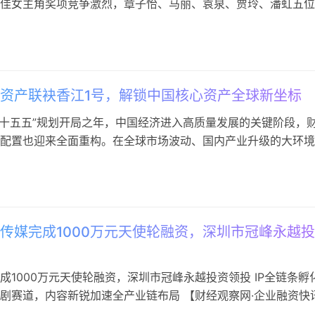
佳女主角奖项竞争激烈，章子怡、马丽、袁泉、贾玲、潘虹五位
成功入围，最终，资深演员潘虹凭借《菜肉馄饨》中的沉浸式演
斩获最佳女主角奖。 此次获奖，潘虹获誉“众望所归”。她在《
造的汪太太素娟一角深入人心，该角色虽以丈夫老汪的回忆与幻
却…
资产联袂香江1号，解锁中国核心资产全球新坐标
是“十五五”规划开局之年，中国经济进入高质量发展的关键阶段，
配置也迎来全面重构。在全球市场波动、国内产业升级的大环境
产配置格局及中国优质资产配置成为关注焦点。阿里资产联合中
究会主办，香江1号、未来生活研究院支持，于5月13日在广州香
举办“破界·新生——2026资产价值重塑与财富管理创新大会”，
传媒完成1000万元天使轮融资，深圳市冠峰永越
成1000万元天使轮融资，深圳市冠峰永越投资领投 IP全链条孵
剧赛道，内容新锐加速全产业链布局 【财经观察网·企业融资快
获悉，成都科源文化传媒有限公司（以下简称”科源传媒”）已于