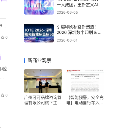
一人成团，重新定义AI出
海营销
2026-06-05
——
6月
引爆印刷标签新赛道！
2026 深圳数字印刷 & 智
持
0
能标签标识应用展 8 月重
2026-06-01
背
磅启幕
销
新商业观察
·鲸
集团
迭代
0
广州可可品牌咨询管
【智能预警，安全充
理有限公司旗下主唱
电】电动自行车入户
秀获2000万A轮融
识别告警与公共充电
资，引领智慧娱乐新
桩安全监测方案
时代
落