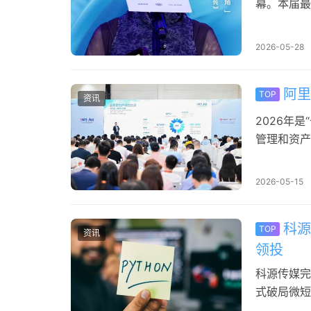
幕。本届最
力派女演员
脱颖而出，
2026-05-28
馄饨》中塑
贯穿全片，
阿里
TOP
资讯
2026年
管理和资产
下，全球资
商业文化研
2026-05-15
号艺术中心
各…
科源
TOP
资讯
领投
科源传媒完
式破局微短
—— 记者