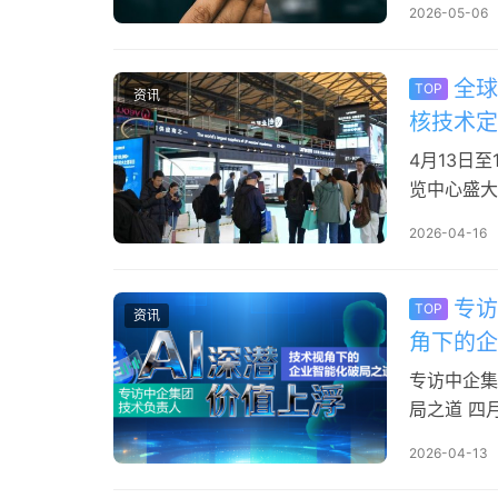
2026-05-06
正式完成天
限公司（以
全球
TOP
资讯
核技术定
4月13日至
览中心盛大
博会以“链
2026-04-16
2000余
术与低碳解
专访
TOP
资讯
角下的企
专访中企集
局之道 四
Skill。
2026-04-13
惯蒸馏成一
你的.ski