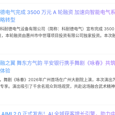
设备有限公司设立于 2024 年 4 月，注册资本 1.8 亿元…
德电气完成 3500 万元 A 轮融资 加速向智能电气
略转型
科耐德电气设备有限公司（简称：科耐德电气）宣布完成 3500
融资，本轮融资由惠州市中世瑾项目投资有限公司独家投资。本次
技术研发投入、自动化产线升级、市场渠道拓展及服务体系建设
快从通用电气设备制造商向智能电气解决方案集成商转型，夯实
与电力系统集成领域的竞争优势。 科耐德电气成立于 2024 年
融之翼 舞东方气韵 平安银行携手舞剧《咏春》共
体验
晚，舞剧《咏春》2026年广州首场在广州大剧院上演，本次演出
专享。演出吸引了千余名观众到场观赏，共赴这场融合武术精神
艺术盛宴。 此次合作，不仅是经典文化IP与现代金融服务的一
是平安银行践行国家文化自信战略、助力中华优秀传统文化创造
性发展的深层实践。 以“金融之力”承载“文化之脉”，平安银行致
 AIMI 2.0 正式发布！AI 全域获客增长引擎，助力