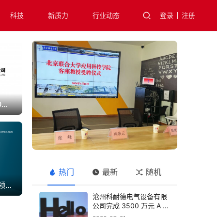
科技
新质力
行业动态
登录
注册
聚商共赢科技完成2400万元A轮融资，融海汇通领投场景化智能咖啡新零售
热门
最新
随机
上海国际水展来袭，全领域净水专家立升4大首创亮点提前围观
沧州科耐德电气设备有限
公司完成 3500 万元 A 轮
融资，布局智能配电全产