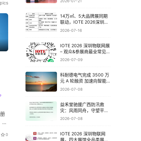
2026-07-21
opics
业
14万㎡、5大品牌展同期
联动，IOTE 2026深圳物
联网展邀你一次看完全产
2026-07-16
业链
IOTE 2026 深圳物联网展
– 观众&参展商最全常见问
题解答！
2026-07-09
科耐德电气完成 3500 万
元 A 轮融资 加速向智能
电气系统集成商战略转型
2026-07-08
，
​益禾堂驰援广西防汛救
灾：风雨同舟，守望平
册
安！
2026-07-08
，本
、
IOTE 2026 深圳物联网
0
，沧
展，四大展馆全品类展品