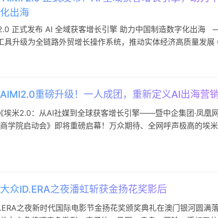
化出海
I 2.0 正式发布 AI 全域获客增长引擎 助力中国制造数字化出海 
社媒工具升级为全链路外贸增长操作系统，推动实体经济高质量发展 
京讯——当前，人工智能正在加速融入实体经济发展进程。在国家
稳规模、优结构，推动制造业数字化转型和培育外贸新动能的大
越多中国企业开始借助人工智能技术提…
AIMI2.0重磅升级！一人成团，重新定义AI出海营
，《埃米2.0：从AI社媒到全球获客增长引擎——暨中企集团·凤凰网
商学院启动会》即将重磅启幕！万众期待、全网呼声极高的埃米
2.0升级版，将在本次活动中正式亮相！ 深耕AI出海营销赛道，中企
业出海真实难题、持续打磨产品能力。此次AIMI2.0迎来全方位
外贸企业破解出海增长困局量身打造！ 今天小编先浅…
大众ID.ERA之夜潘虹斩获金扬花奖影后
D.ERA之夜新时代国际电影节金扬花奖颁奖典礼在澳门银河圆满