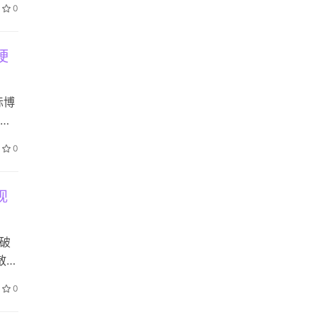
0
资有
硬
际博
环
区的
0
沿技
视
破
散是
作习
0
得把