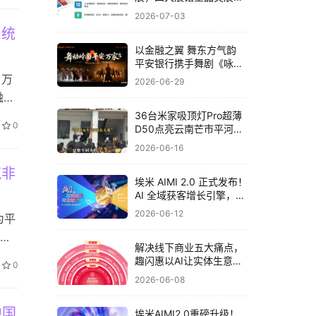
与头部企业一览！
2026-07-03
系统
以金融之翼 舞东方气韵
平安银行携手舞剧《咏
春》共筑非遗文化新体验
 万
2026-06-29
融资
，
36台米家吸顶灯Pro超薄
0
D50点亮云南芒市平河小
在
学，小米为大山孩子送去
2026-06-16
，注
“光”的守护
筑非
埃米 AIMI 2.0 正式发布！
AI 全域获客增长引擎，助
力中国制造数字化出海
2026-06-12
为平
与
解决线下商业五大痛点，
次高
趣闪惠以AI让实体生意不
0
性
再难做
2026-06-08
力
中国
埃米AIMI2.0重磅升级！