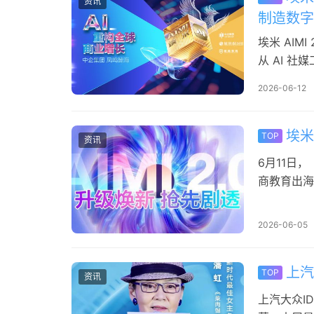
资讯
制造数字
埃米 AIM
从 AI 
11日，北
2026-06-12
续推进外贸
景下，越来
埃米
TOP
资讯
6月11日
商教育出海
AIMI 
始终聚焦企
2026-06-05
升级，专为
上汽
TOP
资讯
上汽大众I