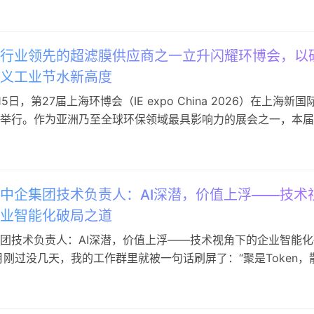
使轮融资，融资金额为1000万元人民币，由深圳市冠峰永越投
下简称”冠峰永越投资…
行业领先的超滤膜供应商之一立升闪耀环博会，以
义工业节水新高度
15日，第27届上海环博会（IE expo China 2026）在上海新国
举行。作为亚洲乃至全球环保领域最具影响力的展会之一，本届
接全球机遇，探索新兴动能”为主题，汇聚来自20多个国家和地
家环保企业，全面展示水处理、固废资源化、大气治理等领域的前
决方案。 在“双碳”目标深入推进的背景下，如何…
中企集团技术负责人：AI深潜，价值上浮——技术
业智能化破局之道
团技术负责人：AI深潜，价值上浮——技术视角下的企业智能化
月刚过没几天，我的工作群里就被一句话刷屏了：“聚是Token，
”它源自于一个叫“同事.skill”的开源项目——把离职同事的文档、工
个AI分身，人走了，活还在干。 群里有人开玩笑：“你离职了记
ll传给我。”大家笑完，不约而同地沉默了一…