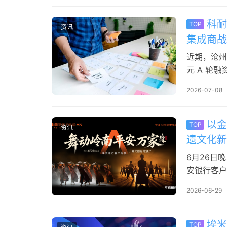
州科耐德电气
科耐
TOP
资讯
集成商战
近期，沧州
元 A 轮
将重点用于
2026-07-08
助力公司加
智能输配电
册…
以金
TOP
资讯
遗文化新
6月26日
安银行客户
东方美学的
2026-06-29
维对话，更
转化与创新
于将…
埃米
TOP