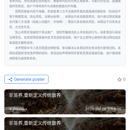
发布内容。预览链接包含的图文、数据等内容均为未定稿版本，可能存在错误、遗漏或
临时性修改，用户不得将其作为决策依据或对外传播。
因预览链接内容不准确、失效或第三方不当使用导致的直接或间接损失（包括但不
限于数据错误、商业风险、法律纠纷等），本网站不承担赔偿责任。用户通过预览链接
访问第三方资源（如嵌入的图片、外链等），需自行承担相关风险，本网站不对其安全
性、合法性负责。
禁止将预览链接用于商业推广、侵权传播或违反公序良俗的行为，违者需自行承担
法律责任。如发现预览链接内容涉及侵权或违规，用户应立即停止使用并通过网站指定
渠道提交删除请求。
本声明受中华人民共和国法律管辖，争议解决以本网站所在地法院为管辖法院。本
网站保留修改免责声明的权利，修改后的声明将同步更新至预览链接页面，用户继续使
用即视为接受新条款。
Generate poster
0
非笼养,重新定义传统散养
Previous
2024-08-29 下午6:00
非笼养,重新定义传统散养