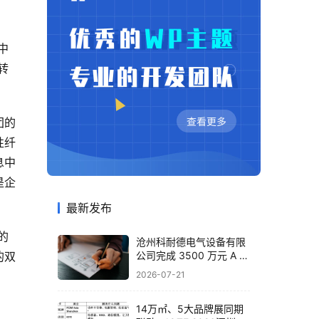
中
转
团的
性纤
息中
是企
最新发布
的
沧州科耐德电气设备有限
的双
公司完成 3500 万元 A 轮
融资，布局智能配电全产
2026-07-21
业
14万㎡、5大品牌展同期