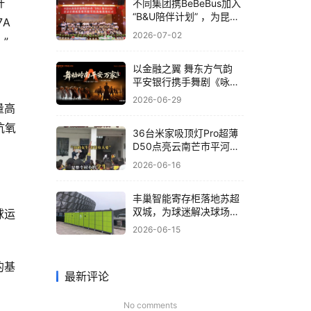
杆
不同集团携BeBeBus加入
“B&U陪伴计划” ，为昆明
A
孤残儿童送关爱
2026-07-02
”
以金融之翼 舞东方气韵
平安银行携手舞剧《咏
春》共筑非遗文化新体验
2026-06-29
量高
抗氧
36台米家吸顶灯Pro超薄
D50点亮云南芒市平河小
学，小米为大山孩子送去
2026-06-16
“光”的守护
丰巢智能寄存柜落地苏超
双城，为球迷解决球场存
球运
包难题
2026-06-15
的基
最新评论
No comments