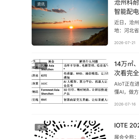
沧州科耐
资讯
智能配电
近日，沧州
地：河北省
次投资方为
2026-07-21
智能产线升
州科耐德电气
14万㎡
资讯
次看完全
AIoT正
懂AI，做
条产业链。 
2026-07-16
站，联合A
的PCIM As
IOTE 
资讯
展会全称：I