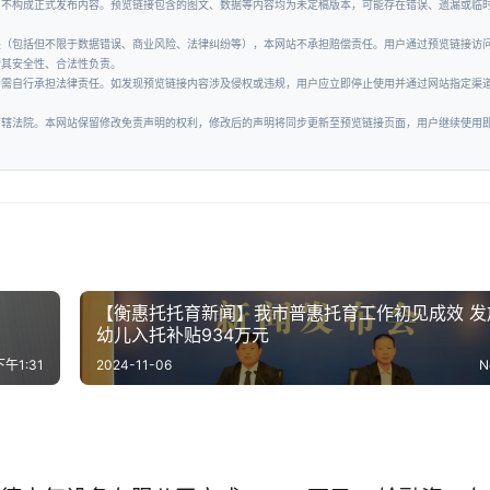
，不构成正式发布内容。预览链接包含的图文、数据等内容均为未定稿版本，可能存在错误、遗漏或临
失（包括但不限于数据错误、商业风险、法律纠纷等），本网站不承担赔偿责任。用户通过预览链接访
对其安全性、合法性负责。
者需自行承担法律责任。如发现预览链接内容涉及侵权或违规，用户应立即停止使用并通过网站指定渠
管辖法院。本网站保留修改免责声明的权利，修改后的声明将同步更新至预览链接页面，用户继续使用
【衡惠托托育新闻】我市普惠托育工作初见成效 发
幼儿入托补贴934万元
下午1:31
2024-11-06
N