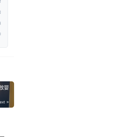
时
问
道
即
放婴
ext