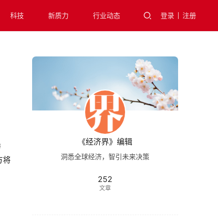
科技
新质力
行业动态
登录
注册
《经济界》编辑
举
洞悉全球经济，智引未来决策
方将
252
文章