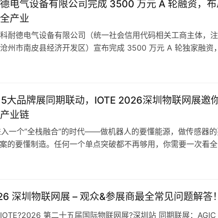
德电气设备有限公司完成 3500 万元 A 轮融资，布
全产业
科耐德电气设备有限公司（统一社会信用代码相关工商主体，注
沧州市南皮县经济开发区）宣布完成 3500 万元 A 轮独家融资
惠州市中世瑾项目投资有限公司，募集资金将定向投入技术研发
级、国内外市场拓展及电力运维服务体系搭建。 工商信息显示
设备有限公司设立于 2024 年 4 月，注册资本 1.8 亿元…
、5大品牌展同期联动，IOTE 2026深圳物联网展邀
产业链
在进入一个”全栈融合”的时代——做机器人的要懂能源，做传感器的
方案的要懂制造。任何一个单点突破都不再够用，你需要一次看全
2026年8月26-28日，IOTE?2026第二十五届国际物联网展·
GIC通用人工智能展、ISVE智慧商显展，以及法兰克福展览集团
ia Shen…
2026 深圳物联网展 – 观众&参展商最全常见问题解答
OTE?2026 第二十五届国际物联网展?深圳站 同期联展：AGIC