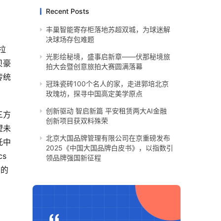
Recent Posts
丰巢智能寄存柜落地苏超双城，为球迷解
决球场存包难题
拉
光影绘秘境，盛事启新章——伏那秘境旅
贝豪
拍大会暨创意旅拍大赛圆满落幕
传统
冠珠瓷砖100个名人的家，走进郭培北京
玫瑰坊，探寻中国高定美学原点
创新驱动 智启新篇 平安租赁两大AI金融
三方
创新项目获双料殊荣
望未
北京大国品牌管理有限公司在京重磅发布
托中
2025《中国大国品牌白皮书》，以指数引
 
领品牌强国新征程
业的