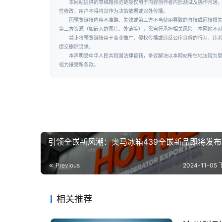
本网站提供的草稿箱预览链接仅用于内容创作者内部测试及协作沟通
性修改，用户不得将其作为决策依据或对外传播。
因预览链接内容不准确、失效或第三方不当使用导致的直接或间接损
第三方资源（如嵌入的图片、外链等），需自行承担相关风险，本网站不
禁止将预览链接用于商业推广、侵权传播或违反公序良俗的行为，违
提交删除请求。
本声明受中华人民共和国法律管辖，争议解决以本网站所在地法院为
视为接受新条款。
引领全嵌新风潮：奥马冰箱439全嵌新品即将发布
Previous
2024-11-05 
相关推荐