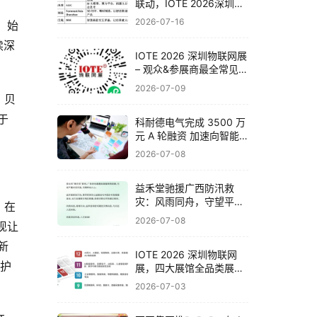
联动，IOTE 2026深圳物
联网展邀你一次看完全产
2026-07-16
，始
业链
续深
IOTE 2026 深圳物联网展
– 观众&参展商最全常见问
题解答！
2026-07-09
，贝
于
科耐德电气完成 3500 万
元 A 轮融资 加速向智能
电气系统集成商战略转型
2026-07-08
​益禾堂驰援广西防汛救
灾：风雨同舟，守望平
。在
安！
2026-07-08
现让
新
IOTE 2026 深圳物联网
人护
展，四大展馆全品类展品
与头部企业一览！
2026-07-03