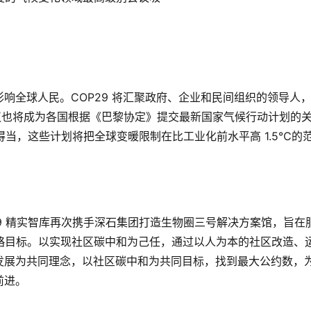
响全球人民。COP29 将汇聚政府、企业和民间组织的领导人
议也将成为各国根据《巴黎协定》提交最新国家气候行动计划的
行得当，这些计划将把全球变暖限制在比工业化前水平高 1.5℃的
COP29 精实智库再次携手深石集团打造⽣物圈三号解决方案馆，旨在
」战略⽬标。以实现社区碳中和为⼰任，通过以⼈为本的社区改造、
发展为共同理念，以社区碳中和为共同⽬标，找到最⼤公约数，
前进。