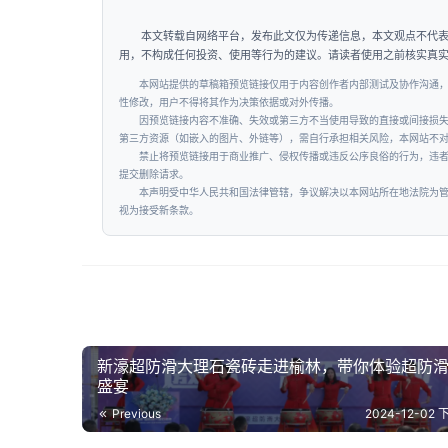
本文转载自网络平台，发布此文仅为传递信息，本文观点不代
用，不构成任何投资、使用等行为的建议。请读者使用之前核实真
本网站提供的草稿箱预览链接仅用于内容创作者内部测试及协作沟通
性修改，用户不得将其作为决策依据或对外传播。
因预览链接内容不准确、失效或第三方不当使用导致的直接或间接损
第三方资源（如嵌入的图片、外链等），需自行承担相关风险，本网站不
禁止将预览链接用于商业推广、侵权传播或违反公序良俗的行为，违
提交删除请求。
本声明受中华人民共和国法律管辖，争议解决以本网站所在地法院为
视为接受新条款。
新濠超防滑大理石瓷砖走进榆林，带你体验超防
盛宴
Previous
2024-12-02 