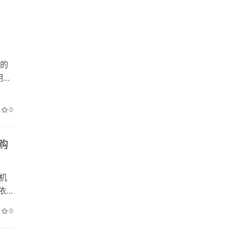
今的
明均
阶
，
0
最
购
机
依
探
0
用