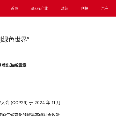
首页
商业&产业
财经
创投
汽车
创绿色世界”
品牌出海新篇章
COP29) 于 2024 年 11 月
年一度的气候变化领域最高级别会议吸