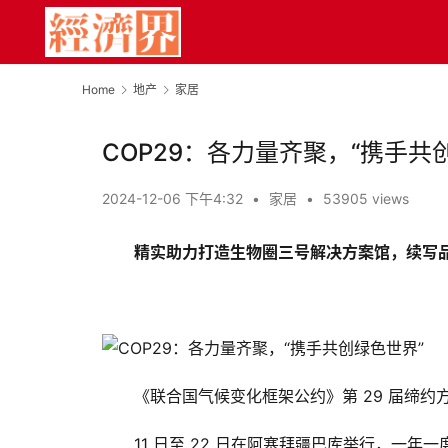
Home
地产
家居
COP29：各力量齐聚，“携手共
2024-12-06 下午4:32
•
家居
•
53905 views
精实助力打造⽣物圈三号解决方案馆，续写
《联合国气候变化框架公约》第 29 届缔约方大会 (
11 日至 22 日在阿塞拜疆巴库举行，一