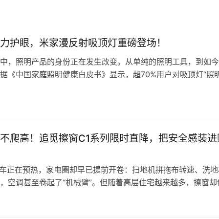
力护眼，米家漫反射吸顶灯重磅登场！
明中，照明产品的身份正在发生改变。从单纯的照明工具，到如
据《中国家庭照明健康白皮书》显示，超70%用户对吸顶灯“照
眼性能”“智能交互”存在不满，而市面多数产品仍停留在“基础照明”
顾健康与智能体验。灯，不仅仅要亮，更要亮的护眼，亮的均匀
置身户外的时间会让我们倍感舒适，因为太阳光被公认为最健康
不爬高！追觅擦窗C1系列限时直降，把安全感装进
物车正在预热，家电圈却早已提前开卷：扫地机拼拖布转速、洗地
，空调甚至卷起了“机械臂”。但随着高层住宅越来越多，擦窗却
不敢轻易外包”的家务难题：请保洁，预算高、档期紧；自己上，
跳永远比手速快。2025年双十一前夕，追觅擦窗机器人带着“不