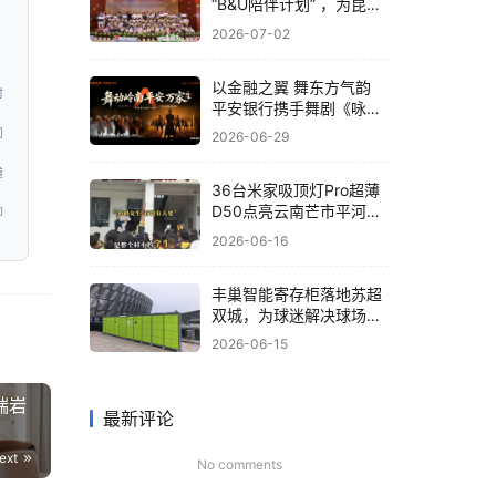
“B&U陪伴计划” ，为昆明
孤残儿童送关爱
2026-07-02
以金融之翼 舞东方气韵
时
平安银行携手舞剧《咏
春》共筑非遗文化新体验
问
2026-06-29
道
36台米家吸顶灯Pro超薄
D50点亮云南芒市平河小
即
学，小米为大山孩子送去
2026-06-16
“光”的守护
丰巢智能寄存柜落地苏超
双城，为球迷解决球场存
包难题
2026-06-15
端岩
最新评论
ext
No comments