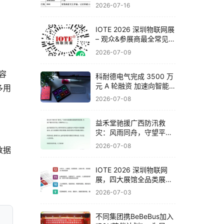
联网展邀你一次看完全产
2026-07-16
业链
IOTE 2026 深圳物联网展
– 观众&参展商最全常见问
题解答！
2026-07-09
内容
科耐德电气完成 3500 万
元 A 轮融资 加速向智能
多用
电气系统集成商战略转型
2026-07-08
​益禾堂驰援广西防汛救
灾：风雨同舟，守望平
安！
2026-07-08
数据
IOTE 2026 深圳物联网
展，四大展馆全品类展品
与头部企业一览！
2026-07-03
不同集团携BeBeBus加入