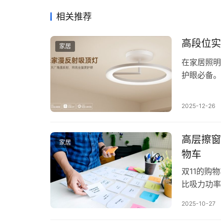
相关推荐
高段位实
家居
​在家居照
护眼必备。
匀度”“护
段，难以兼
2025-12-26
亮的舒适。
护眼的…
高层擦窗
家居
物车
双11的购
比吸力功率
旧是“谁都
2025-10-27
身一刻，心