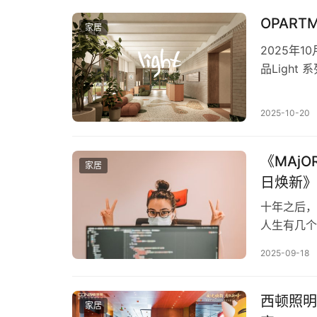
人爬高，也
活答案—…
家居
2025年
品Ligh
治愈与社交
约仪式上，O
2025-10-20
体，预计于
《MAj
家居
日焕新》
十年之后，
人生有几个
墙色，在时
2025-09-18
倦了些许。
对话：我们
新，而非追
西顿照明
家居