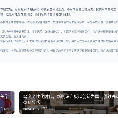
表本站立场，版权归原作者所有；不代表赞同其观点，不对内容真实性负责，仅供用户参考之
实性，以及可能存在的风险，任何后果均由读者自行承担。
，不构成正式发布内容。预览链接包含的图文、数据等内容均为未定稿版本，可能存在错误、遗漏或临
失（包括但不限于数据错误、商业风险、法律纠纷等），本网站不承担赔偿责任。用户通过预览链接访
对其安全性、合法性负责。
者需自行承担法律责任。如发现预览链接内容涉及侵权或违规，用户应立即停止使用并通过网站指定渠
管辖法院。本网站保留修改免责声明的权利，修改后的声明将同步更新至预览链接页面，用户继续使用
滑美学
奢宅个性化时代，新明珠岩板以创新为翼，引领高
板新时代
下午4:50
2024-12-23 下午5:11
N