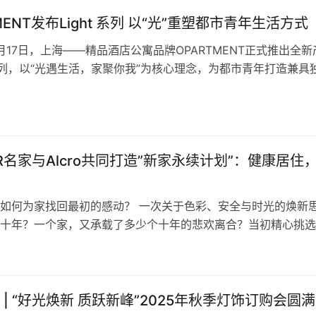
能窗明几净”的方案走进公众视野，用同一套技术语言，给出两
OPARTMENT发布Light 系列 以“光”重塑都市青年生活方式
10月17日，上海——精品酒店公寓品牌OPARTMENT正式推出全新
t 系列，以“光遇生活，家聚你我”为核心理念，为都市青年打造兼具
活力的居住空间。10月17日在TODTOWN天荟城市会客厅举行
PARTMENT宣布Light系列将首落上海闵行TODTOWN天荟综
2026年年底与凯悦尚萃酒店同步亮…
OR名家与Alcro共同打造”新家永续计划”：健康居住
如何为家找回最初的感动？ 一次关于色彩、安全与时光的焕新
十年？一个家，又承载了多少个十年的悲欢离合？当初精心挑选
光的抚摸下，渐渐沉淀为记忆的底色。它们见证了许多，或许也
 当焕新的念头悄然萌生，它远不止于改变颜色。这是一次与自
渴望改变，却惧怕繁琐；追求美感，更担忧安全；希望家能历久
逐转…
 | “好光焕新 质跃新峰”2025年秋季灯饰订购会圆