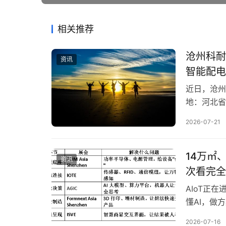
相关推荐
沧州科耐
资讯
智能配电
近日，沧州
地：河北省
次投资方为
2026-07-21
智能产线升
州科耐德电气
14万㎡
资讯
次看完全
AIoT正
懂AI，做
条产业链。 
2026-07-16