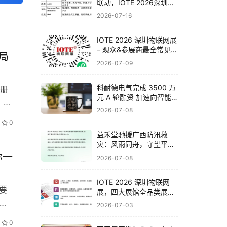
联动，IOTE 2026深圳物
联网展邀你一次看完全产
2026-07-16
业链
IOTE 2026 深圳物联网展
– 观众&参展商最全常见问
局
题解答！
2026-07-09
科耐德电气完成 3500 万
册
元 A 轮融资 加速向智能
，本
电气系统集成商战略转型
2026-07-08
、
0
，沧
​益禾堂驰援广西防汛救
灾：风雨同舟，守望平
安！
你一
2026-07-08
IOTE 2026 深圳物联网
要
展，四大展馆全品类展品
与头部企业一览！
整
2026-07-03
深圳
0