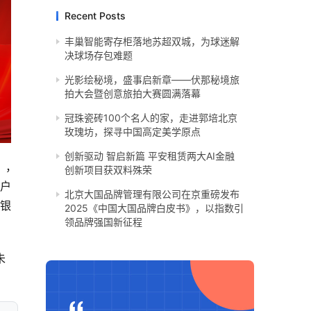
Recent Posts
丰巢智能寄存柜落地苏超双城，为球迷解
决球场存包难题
光影绘秘境，盛事启新章——伏那秘境旅
拍大会暨创意旅拍大赛圆满落幕
冠珠瓷砖100个名人的家，走进郭培北京
玫瑰坊，探寻中国高定美学原点
创新驱动 智启新篇 平安租赁两大AI金融
），
创新项目获双料殊荣
账户
北京大国品牌管理有限公司在京重磅发布
外银
2025《中国大国品牌白皮书》，以指数引
领品牌强国新征程
未