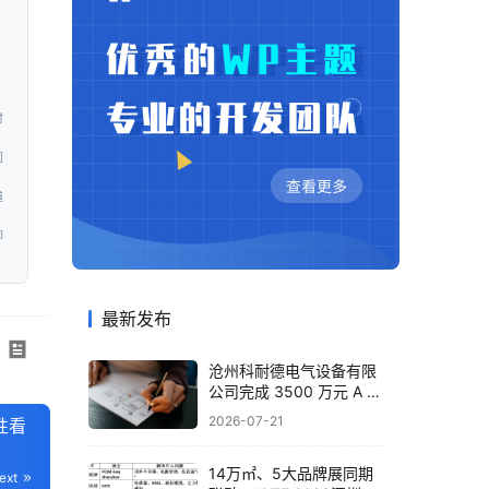
时
问
道
即
最新发布
沧州科耐德电气设备有限
公司完成 3500 万元 A 轮
融资，布局智能配电全产
2026-07-21
性看
业
14万㎡、5大品牌展同期
ext