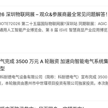
GIC通用人工智能展、ISVE智慧商显展，以及法兰克福展览集团
ia Shen…
2026 深圳物联网展 – 观众&参展商最全常见问题解答
OTE?2026 第二十五届国际物联网展?深圳站 同期联展：AGIC
圳通用人工智能产业博览会、第 8 届 ISVE 智慧商显产业应用博
2026年8月26日 —8月28日 展会展馆：深圳国际会展中心（
0/11/12 四大展馆，8 万㎡展览面积） 展会规模：1000家+全球
+专业观众，海外采…
气完成 3500 万元 A 轮融资 加速向智能电气系统
型
科耐德电气设备有限公司（简称：科耐德电气）宣布完成 3500
融资，本轮融资由惠州市中世瑾项目投资有限公司独家投资。本次
技术研发投入、自动化产线升级、市场渠道拓展及服务体系建设
快从通用电气设备制造商向智能电气解决方案集成商转型，夯实
与电力系统集成领域的竞争优势。 科耐德电气成立于 2024 年