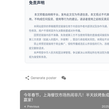
免责声明
本文转载自网络平台，发布此文仅为传递信息，本文观点不代
用，不构成任何投资、使用等行为的建议。请读者使用之前核实真
本网站提供的草稿箱预览链接仅用于内容创作者内部测试及协作沟通
性修改，用户不得将其作为决策依据或对外传播。
因预览链接内容不准确、失效或第三方不当使用导致的直接或间接损
第三方资源（如嵌入的图片、外链等），需自行承担相关风险，本网站不
禁止将预览链接用于商业推广、侵权传播或违反公序良俗的行为，违
提交删除请求。
本声明受中华人民共和国法律管辖，争议解决以本网站所在地法院为
视为接受新条款。
Generate poster
今年春节，上海餐饮市场热闹非凡！半天妖烤鱼
赢家！
Previous
2025