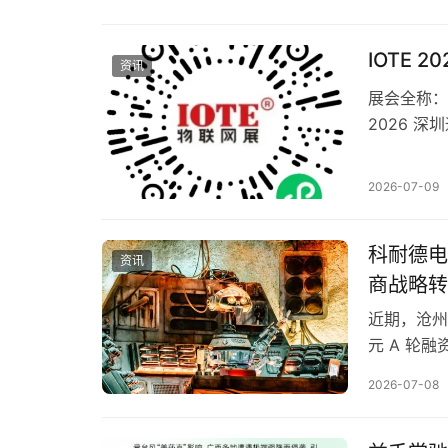
站，联合A
的PCIM As
IOTE 
资讯
展会全称：I
2026 深
举办时间：
新馆，9/1
2026-07-09
商、10万
科耐德电
资讯
商战略转
近期，沧州
元 A 轮
将重点用于
2026-07-08
助力公司加
智能输配电