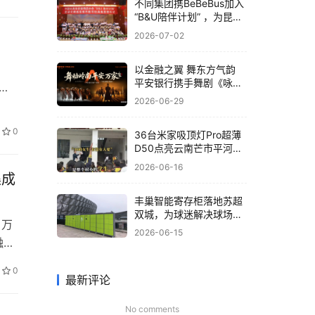
旗下
不同集团携BeBeBus加入
“B&U陪伴计划” ，为昆明
孤残儿童送关爱
2026-07-02
！
以金融之翼 舞东方气韵
平安银行携手舞剧《咏
览会
春》共筑非遗文化新体验
2026-06-29
宝安
参展
0
36台米家吸顶灯Pro超薄
D50点亮云南芒市平河小
学，小米为大山孩子送去
2026-06-16
“光”的守护
集成
丰巢智能寄存柜落地苏超
双城，为球迷解决球场存
 万
包难题
2026-06-15
融资
，
0
在
最新评论
，注
No comments