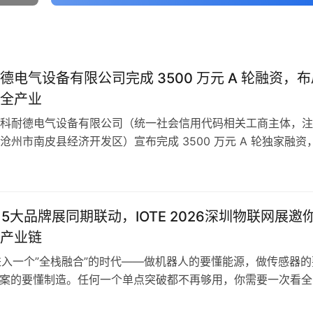
德电气设备有限公司完成 3500 万元 A 轮融资，布
全产业
科耐德电气设备有限公司（统一社会信用代码相关工商主体，注
沧州市南皮县经济开发区）宣布完成 3500 万元 A 轮独家融资
惠州市中世瑾项目投资有限公司，募集资金将定向投入技术研发
级、国内外市场拓展及电力运维服务体系搭建。 工商信息显示
设备有限公司设立于 2024 年 4 月，注册资本 1.8 亿元…
、5大品牌展同期联动，IOTE 2026深圳物联网展邀
产业链
在进入一个”全栈融合”的时代——做机器人的要懂能源，做传感器的
方案的要懂制造。任何一个单点突破都不再够用，你需要一次看全
2026年8月26-28日，IOTE?2026第二十五届国际物联网展·