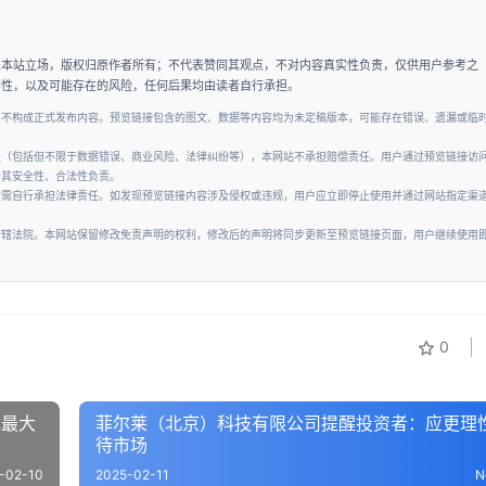
表本站立场，版权归原作者所有；不代表赞同其观点，不对内容真实性负责，仅供用户参考之
实性，以及可能存在的风险，任何后果均由读者自行承担。
，不构成正式发布内容。预览链接包含的图文、数据等内容均为未定稿版本，可能存在错误、遗漏或临
失（包括但不限于数据错误、商业风险、法律纠纷等），本网站不承担赔偿责任。用户通过预览链接访
对其安全性、合法性负责。
者需自行承担法律责任。如发现预览链接内容涉及侵权或违规，用户应立即停止使用并通过网站指定渠
管辖法院。本网站保留修改免责声明的权利，修改后的声明将同步更新至预览链接页面，用户继续使用
0
成最大
菲尔莱（北京）科技有限公司提醒投资者：应更理
待市场
-02-10
2025-02-11
N