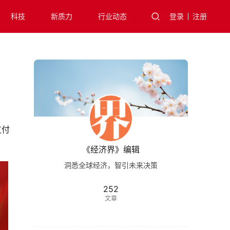
科技
新质力
行业动态
登录
注册
支付
《经济界》编辑
洞悉全球经济，智引未来决策
252
文章