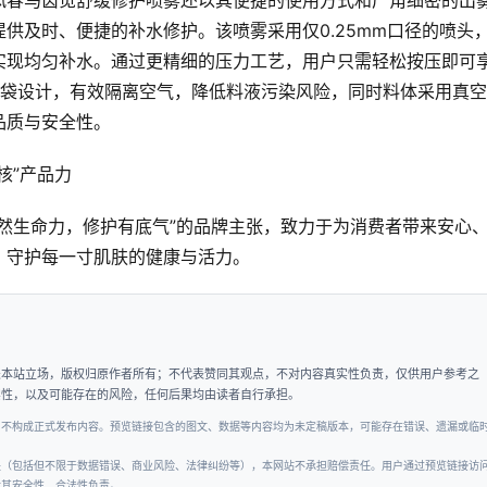
凤春马齿苋舒缓修护喷雾还以其便捷的使用方式和广角细密的出
供及时、便捷的补水修护。该喷雾采用仅0.25mm口径的喷头
实现均匀补水。通过更精细的压力工艺，用户只需轻松按压即可
囊袋设计，有效隔离空气，降低料液污染风险，同时料体采用真
品质与安全性。
然生命力，修护有底气”的品牌主张，致力于为消费者带来安心
，守护每一寸肌肤的健康与活力。
表本站立场，版权归原作者所有；不代表赞同其观点，不对内容真实性负责，仅供用户参考之
实性，以及可能存在的风险，任何后果均由读者自行承担。
，不构成正式发布内容。预览链接包含的图文、数据等内容均为未定稿版本，可能存在错误、遗漏或临
失（包括但不限于数据错误、商业风险、法律纠纷等），本网站不承担赔偿责任。用户通过预览链接访
对其安全性、合法性负责。