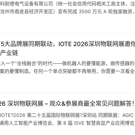
科耐德电气设备有限公司（统一社会信用代码相关工商主体，注
沧州市南皮县经济开发区）宣布完成 3500 万元 A 轮独家融资
惠州市中世瑾项目投资有限公司，募集资金将定向投入技术研发
级、国内外市场拓展及电力运维服务体系搭建。 工商信息显示
设备有限公司设立于 2024 年 4 月，注册资本 1.8 亿元…
、5大品牌展同期联动，IOTE 2026深圳物联网展邀
产业链
在进入一个”全栈融合”的时代——做机器人的要懂能源，做传感器的
方案的要懂制造。任何一个单点突破都不再够用，你需要一次看全
2026年8月26-28日，IOTE?2026第二十五届国际物联网展·
GIC通用人工智能展、ISVE智慧商显展，以及法兰克福展览集团
ia Shen…
2026 深圳物联网展 – 观众&参展商最全常见问题解答
OTE?2026 第二十五届国际物联网展?深圳站 同期联展：AGIC
圳通用人工智能产业博览会、第 8 届 ISVE 智慧商显产业应用博
2026年8月26日 —8月28日 展会展馆：深圳国际会展中心（