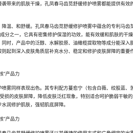
侵袭带来的肌肤干燥，孔凤春马齿苋舒缓修护喷雾都能提供有效
、降温、和舒缓。孔凤春马齿苋舒缓修护喷雾中蕴含的专利马齿
4）是其核心成分之一，它具有密集修护保湿的功效，能有效缓和肌肤的干
。同时，产品中的泛醇、水解胶原、油橄榄提取物等成分能深入
胺则起到深入皮肤角质层补充水分、稳定和修护皮肤屏障的重要
护喷雾同样表现出色。其专利配方蔓愈宁（包含白薇、绞股蓝、
）能有效修护受损的皮肤屏障，降低皮肤泛红现象，特别适合呵护脆弱干敏
步水润修护肌肤，强韧肌底屏障。