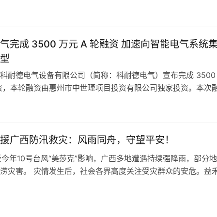
0/11/12 四大展馆，8 万㎡展览面积） 展会规模：1000家+全球
+专业观众，海外采…
气完成 3500 万元 A 轮融资 加速向智能电气系统
型
科耐德电气设备有限公司（简称：科耐德电气）宣布完成 3500
融资，本轮融资由惠州市中世瑾项目投资有限公司独家投资。本次
技术研发投入、自动化产线升级、市场渠道拓展及服务体系建设
快从通用电气设备制造商向智能电气解决方案集成商转型，夯实
与电力系统集成领域的竞争优势。 科耐德电气成立于 2024 年
驰援广西防汛救灾：风雨同舟，守望平安！
受今年10号台风“美莎克”影响，广西多地遭遇持续强降雨，部分
涝灾害。 灾情发生后，社会各界高度关注受灾群众的安危。益
地援助机制， 在了解到横州市、宾阳县受灾较为严重、当地已
求后，第一时间联络对接，由广西分公司紧急筹措首批救灾物资
灾一线。与此同时，益禾堂作为新茶饮公益基金的重要成员之一