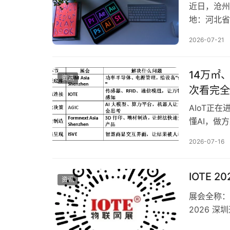
近日，沧州
地：河北省
次投资方为
2026-07-21
智能产线升
州科耐德电气
14万㎡
资讯
次看完全
AIoT正
懂AI，做
条产业链。 
2026-07-16
站，联合A
的PCIM As
IOTE 
资讯
展会全称：I
2026 深
举办时间：