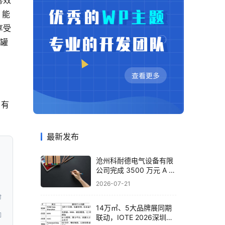
雾效
，能
享受
空罐
、有
最新发布
沧州科耐德电气设备有限
公司完成 3500 万元 A 轮
融资，布局智能配电全产
2026-07-21
业
时
14万㎡、5大品牌展同期
问
联动，IOTE 2026深圳物