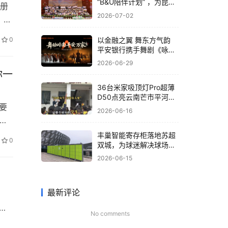
“B&U陪伴计划” ，为昆明
册
孤残儿童送关爱
2026-07-02
，本
、
以金融之翼 舞东方气韵
0
，沧
平安银行携手舞剧《咏
春》共筑非遗文化新体验
2026-06-29
你一
36台米家吸顶灯Pro超薄
D50点亮云南芒市平河小
要
学，小米为大山孩子送去
2026-06-16
“光”的守护
整
深圳
丰巢智能寄存柜落地苏超
0
双城，为球迷解决球场存
旗下
包难题
2026-06-15
！
最新评论
览会
No comments
宝安