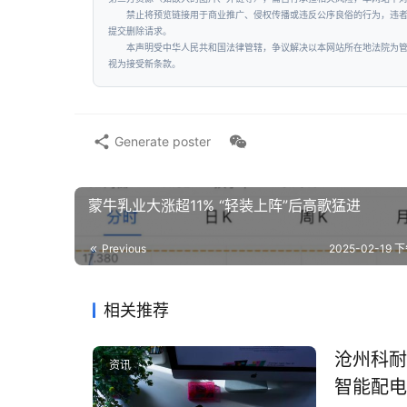
禁止将预览链接用于商业推广、侵权传播或违反公序良俗的行为，违
提交删除请求。
本声明受中华人民共和国法律管辖，争议解决以本网站所在地法院为
视为接受新条款。
Generate poster
蒙牛乳业大涨超11% “轻装上阵”后高歌猛进
Previous
2025-02-19 下
相关推荐
沧州科耐
资讯
智能配电