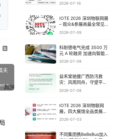
联网展邀你一次看完全产
2026-07-16
道
业链
即
IOTE 2026 深圳物联网展
– 观众&参展商最全常见问
题解答！
2026-07-09
科耐德电气完成 3500 万
元 A 轮融资 加速向智能
电气系统集成商战略转型
2026-07-08
道夫
​益禾堂驰援广西防汛救
灾：风雨同舟，守望平
ext
安！
2026-07-08
IOTE 2026 深圳物联网
展，四大展馆全品类展品
与头部企业一览！
2026-07-03
局
不同集团携BeBeBus加入