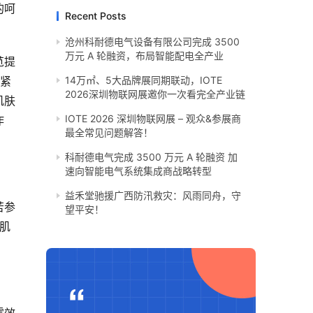
的呵
Recent Posts
沧州科耐德电气设备有限公司完成 3500
万元 A 轮融资，布局智能配电全产业
苋提
燥紧
14万㎡、5大品牌展同期联动，IOTE
2026深圳物联网展邀你一次看完全产业链
肌肤
IOTE 2026 深圳物联网展 – 观众&参展商
作
最全常见问题解答！
科耐德电气完成 3500 万元 A 轮融资 加
速向智能电气系统集成商战略转型
​益禾堂驰援广西防汛救灾：风雨同舟，守
苦参
望平安！
的肌