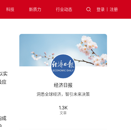
科技
新质力
行业动态
登录
注册
以实
极应
经济日报
洞悉全球经济，智引未来决策
1.3K
文章
构成
护