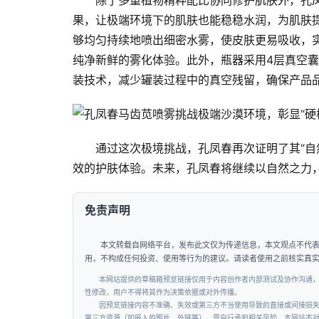
除了多重植物精粹配比协同修护肌肤外，孔
果，让极端环境下的肌肤也能稳稳水润，为肌肤提
够均匀持续地喷出细密水雾，使皮肤更易吸收，
纯净新鲜的雾化体验。此外，瓶器采用4层真空
装技术，减少罐装过程中的真空残留，确保产品
通过这次极境挑战，孔凤春再次证明了其“自
效的护肤体验。未来，孔凤春将继续以自然之力
免责声明
本文转载自网络平台，发布此文仅为传递信息，本文观点不代
用，不构成任何投资、使用等行为的建议。请读者使用之前核实真
本网站提供的草稿箱预览链接仅用于内容创作者内部测试及协作沟通
性修改，用户不得将其作为决策依据或对外传播。
因预览链接内容不准确、失效或第三方不当使用导致的直接或间接损
第三方资源（如嵌入的图片、外链等），需自行承担相关风险，本网站不