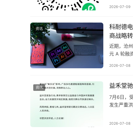
新馆，9/1
2026-07-09
商、10万
科耐德电
资讯
商战略转
近期，沧州
元 A 轮
将重点用于
2026-07-08
助力公司加
智能输配电
册…
​益禾堂
资讯
7月6日，
发生严重洪
迅速启动属
救灾物资需
2026-07-08
紧急送往受