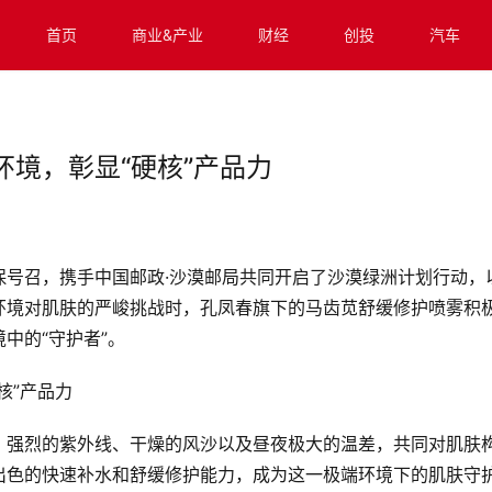
首页
商业&产业
财经
创投
汽车
境，彰显“硬核”产品力
保号召，携手中国邮政·沙漠邮局共同开启了沙漠绿洲计划行动，
环境对肌肤的严峻挑战时，孔凤春旗下的马齿苋舒缓修护喷雾积
中的“守护者”。
。强烈的紫外线、干燥的风沙以及昼夜极大的温差，共同对肌肤
出色的快速补水和舒缓修护能力，成为这一极端环境下的肌肤守