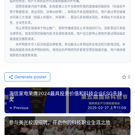
临时性修改，用户不得将其作为决策依据或对外传播。
因预览链接内容不准确、失效或第三方不当使用导致的直接或间接损失（包括但不
限于数据错误、商业风险、法律纠纷等），本网站不承担赔偿责任。用户通过预览链接
访问第三方资源（如嵌入的图片、外链等），需自行承担相关风险，本网站不对其安全
性、合法性负责。
禁止将预览链接用于商业推广、侵权传播或违反公序良俗的行为，违者需自行承担
法律责任。如发现预览链接内容涉及侵权或违规，用户应立即停止使用并通过网站指定
渠道提交删除请求。
本声明受中华人民共和国法律管辖，争议解决以本网站所在地法院为管辖法院。本
网站保留修改免责声明的权利，修改后的声明将同步更新至预览链接页面，用户继续使
用即视为接受新条款。
Generate poster
0
海信家电荣膺2024最具投资价值和科技企业ESG先锋
奖
Previous
2025-02-27 上午11:09
参与美光校园招聘，开启你的科技职业生涯之旅