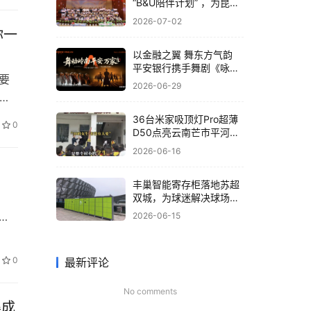
“B&U陪伴计划” ，为昆明
孤残儿童送关爱
2026-07-02
你一
以金融之翼 舞东方气韵
平安银行携手舞剧《咏
要
春》共筑非遗文化新体验
2026-06-29
整
深圳
36台米家吸顶灯Pro超薄
0
旗下
D50点亮云南芒市平河小
学，小米为大山孩子送去
2026-06-16
“光”的守护
！
丰巢智能寄存柜落地苏超
双城，为球迷解决球场存
包难题
览会
2026-06-15
宝安
参展
0
最新评论
No comments
集成