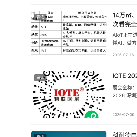
州科耐德电气
14万㎡
资讯
次看完全
AIoT正
懂AI，做
条产业链。 
2026-07-16
站，联合A
的PCIM As
IOTE 
资讯
展会全称：I
2026 深
举办时间：
新馆，9/1
2026-07-09
商、10万
科耐德电