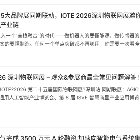
设备有限公司设立于 2024 年 4 月，注册资本 1.8 亿元…
、5大品牌展同期联动，IOTE 2026深圳物联网展邀
产业链
在进入一个”全栈融合”的时代——做机器人的要懂能源，做传感器的
方案的要懂制造。任何一个单点突破都不再够用，你需要一次看全
2026年8月26-28日，IOTE?2026第二十五届国际物联网展·
GIC通用人工智能展、ISVE智慧商显展，以及法兰克福展览集团
ia Shen…
2026 深圳物联网展 – 观众&参展商最全常见问题解答
OTE?2026 第二十五届国际物联网展?深圳站 同期联展：AGIC
圳通用人工智能产业博览会、第 8 届 ISVE 智慧商显产业应用博
2026年8月26日 —8月28日 展会展馆：深圳国际会展中心（
0/11/12 四大展馆，8 万㎡展览面积） 展会规模：1000家+全球
+专业观众，海外采…
气完成 3500 万元 A 轮融资 加速向智能电气系统