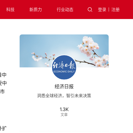
科技
新质力
行业动态
登录
注册
着中
受中
经济日报
口市
洞悉全球经济，智引未来决策
1.3K
文章
外扩