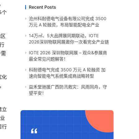
。
Recent Posts
多个
沧州科耐德电气设备有限公司完成 3500
万元 A 轮融资，布局智能配电全产业
地区
14万㎡、5大品牌展同期联动，IOTE
2026深圳物联网展邀你一次看完全产业链
行
IOTE 2026 深圳物联网展 – 观众&参展商
户需
最全常见问题解答！
科耐德电气完成 3500 万元 A 轮融资 加
速向智能电气系统集成商战略转型
优化
，
​益禾堂驰援广西防汛救灾：风雨同舟，守
望平安！
建立
化业
居行