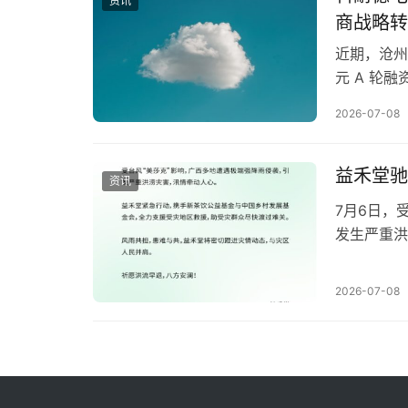
资讯
商战略转
近期，沧州
元 A 轮
将重点用于
2026-07-08
助力公司加
智能输配电
册…
​益禾堂
资讯
7月6日，
发生严重洪
迅速启动属
救灾物资需
2026-07-08
紧急送往受
迅速联动新