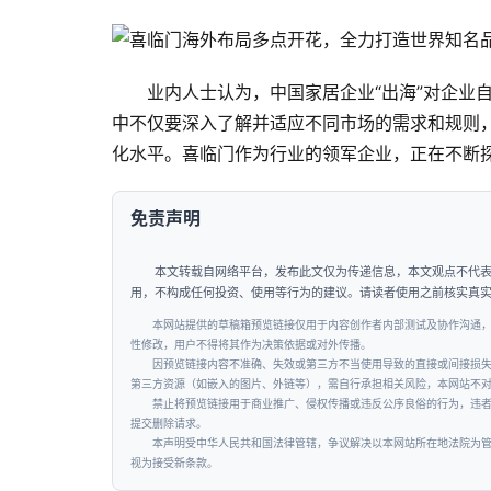
业内人士认为，中国家居企业“出海”对企业
中不仅要深入了解并适应不同市场的需求和规则
化水平。喜临门作为行业的领军企业，正在不断
免责声明
本文转载自网络平台，发布此文仅为传递信息，本文观点不代
用，不构成任何投资、使用等行为的建议。请读者使用之前核实真
本网站提供的草稿箱预览链接仅用于内容创作者内部测试及协作沟通
性修改，用户不得将其作为决策依据或对外传播。
因预览链接内容不准确、失效或第三方不当使用导致的直接或间接损
第三方资源（如嵌入的图片、外链等），需自行承担相关风险，本网站不
禁止将预览链接用于商业推广、侵权传播或违反公序良俗的行为，违
提交删除请求。
本声明受中华人民共和国法律管辖，争议解决以本网站所在地法院为
视为接受新条款。