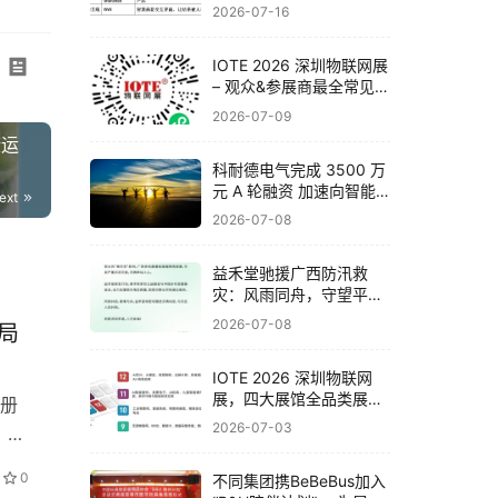
联网展邀你一次看完全产
2026-07-16
业链
IOTE 2026 深圳物联网展
– 观众&参展商最全常见问
题解答！
2026-07-09
康运
科耐德电气完成 3500 万
元 A 轮融资 加速向智能
ext
电气系统集成商战略转型
2026-07-08
​益禾堂驰援广西防汛救
灾：风雨同舟，守望平
安！
2026-07-08
局
IOTE 2026 深圳物联网
展，四大展馆全品类展品
册
与头部企业一览！
2026-07-03
，本
、
0
不同集团携BeBeBus加入
，沧