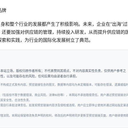
自身和整个行业的发展都产生了积极影响。未来，企业在“出海”过
，还要加强对供应链的管理，持续投入研发，从而提升供应链的
探索和实践，为行业的国际化发展树立了典范。
表本站立场，版权归原作者所有；不代表赞同其观点，不对内容真实性负责，仅供用户参考之
实性，以及可能存在的风险，任何后果均由读者自行承担。
，不构成正式发布内容。预览链接包含的图文、数据等内容均为未定稿版本，可能存在错误、遗漏或临
失（包括但不限于数据错误、商业风险、法律纠纷等），本网站不承担赔偿责任。用户通过预览链接访
对其安全性、合法性负责。
者需自行承担法律责任。如发现预览链接内容涉及侵权或违规，用户应立即停止使用并通过网站指定渠
管辖法院。本网站保留修改免责声明的权利，修改后的声明将同步更新至预览链接页面，用户继续使用