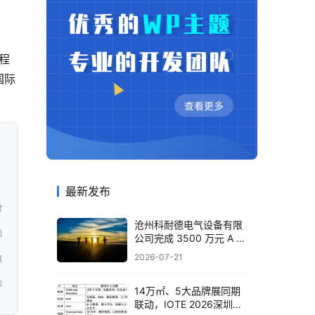
程
国际
最新发布
时
沧州科耐德电气设备有限
问
公司完成 3500 万元 A 轮
融资，布局智能配电全产
2026-07-21
道
业
即
14万㎡、5大品牌展同期
联动，IOTE 2026深圳物