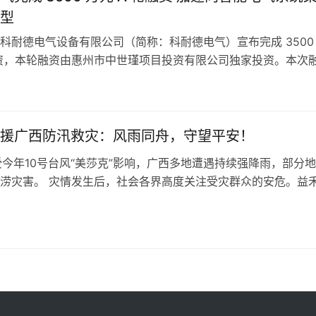
型
科耐德电气设备有限公司（简称：科耐德电气）宣布完成 3500
融资，本轮融资由惠州市中世瑾项目投资有限公司独家投资。本次
技术研发投入、自动化产线升级、市场渠道拓展及服务体系建设
快从通用电气设备制造商向智能电气解决方案集成商转型，夯实
与电力系统集成领域的竞争优势。 科耐德电气成立于 2024 年
驰援广西防汛救灾：风雨同舟，守望平安！
受今年10号台风“美莎克”影响，广西多地遭遇持续强降雨，部分
涝灾害。 灾情发生后，社会各界高度关注受灾群众的安危。益
地援助机制， 在了解到横州市、宾阳县受灾较为严重、当地已
求后，第一时间联络对接，由广西分公司紧急筹措首批救灾物资
灾一线。与此同时，益禾堂作为新茶饮公益基金的重要成员之一
…