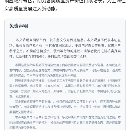
响应政府号召，助力各类房屋资产价值持续增长，为上海住
房高质量发展注入新动能。
免责声明
本文转载自网络平台，发布此文仅为传递信息，本文观点不代表本站立
场，版权归原作者所有；不代表赞同其观点，不对内容真实性负责，仅供用户
参考之用，不构成任何投资、使用等行为的建议。请读者使用之前核实真实
性，以及可能存在的风险，任何后果均由读者自行承担。
本网站提供的草稿箱预览链接仅用于内容创作者内部测试及协作沟通，不构成正式
发布内容。预览链接包含的图文、数据等内容均为未定稿版本，可能存在错误、遗漏或
临时性修改，用户不得将其作为决策依据或对外传播。
因预览链接内容不准确、失效或第三方不当使用导致的直接或间接损失（包括但不
限于数据错误、商业风险、法律纠纷等），本网站不承担赔偿责任。用户通过预览链接
访问第三方资源（如嵌入的图片、外链等），需自行承担相关风险，本网站不对其安全
性、合法性负责。
禁止将预览链接用于商业推广、侵权传播或违反公序良俗的行为，违者需自行承担
法律责任。如发现预览链接内容涉及侵权或违规，用户应立即停止使用并通过网站指定
渠道提交删除请求。
本声明受中华人民共和国法律管辖，争议解决以本网站所在地法院为管辖法院。本
网站保留修改免责声明的权利，修改后的声明将同步更新至预览链接页面，用户继续使
用即视为接受新条款。