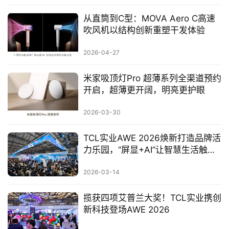
从直筒到C型：MOVA Aero C高速
吹风机以结构创新重塑干发体验
2026-04-27
米家吸顶灯Pro 超薄系列全渠道预约
开启，超薄更开阔，明亮更护眼
2026-03-30
TCL实业AWE 2026焕新打造品牌活
力乐园，“屏显+AI”让智慧生活触手
可及
2026-03-14
揽获四项艾普兰大奖！TCL实业携创
新科技登场AWE 2026