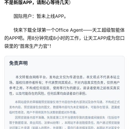
不是新版APP，请耐心等待几天
）
国际用户：暂未上线APP。
快来下载全球第一个Office Agent——天工超级智能体
的APP吧。用8分钟完成8小时的工作，让天工APP成为您口
袋里的“首席生产力官”！
免责声明
本文转载自网络平台，发布此文仅为传递信息，本文观点不代表本站立
场，版权归原作者所有；不代表赞同其观点，不对内容真实性负责，仅供用户
参考之用，不构成任何投资、使用等行为的建议。请读者使用之前核实真实
性，以及可能存在的风险，任何后果均由读者自行承担。
本网站提供的草稿箱预览链接仅用于内容创作者内部测试及协作沟通，不构成正式
发布内容。预览链接包含的图文、数据等内容均为未定稿版本，可能存在错误、遗漏或
临时性修改，用户不得将其作为决策依据或对外传播。
因预览链接内容不准确、失效或第三方不当使用导致的直接或间接损失（包括但不
限于数据错误、商业风险、法律纠纷等），本网站不承担赔偿责任。用户通过预览链接
访问第三方资源（如嵌入的图片、外链等），需自行承担相关风险，本网站不对其安全