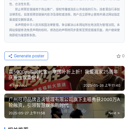
性、合法性负责。
禁止将预览链接用于商业推广、侵权传播或违反公序良俗的行为，违者需自行承担
法律责任。如发现预览链接内容涉及侵权或违规，用户应立即停止使用并通过网站指定
渠道提交删除请求。
本声明受中华人民共和国法律管辖，争议解决以本网站所在地法院为管辖法院。本
网站保留修改免责声明的权利，修改后的声明将同步更新至预览链接页面，用户继续使
用即视为接受新条款。
Generate poster
0
赢5000元购房礼金，享国补折上折！我爱我家25周年
庆推出双重好礼
Previous
2025-05-26 上午11:40
广州可可品牌咨询管理有限公司旗下主唱秀获2000万A
轮融资，引领智慧娱乐新时代
2025-05-27 上午11:58
Next