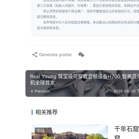
因预览链接内容不准确、失效或第三方不当使用导致的直接或间接损
第三方资源（如嵌入的图片、外链等），需自行承担相关风险，本网站不
禁止将预览链接用于商业推广、侵权传播或违反公序良俗的行为，违
提交删除请求。
本声明受中华人民共和国法律管辖，争议解决以本网站所在地法院为
视为接受新条款。
Generate poster
Real Young 珠宝级可穿戴音频设备H700 智美
机全球首发
Previous
2025-08-20 
相关推荐
千年石窟
科技
窟