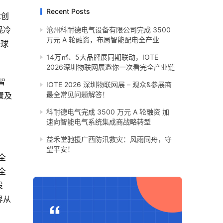
Recent Posts
术创
混冷
沧州科耐德电气设备有限公司完成 3500
万元 A 轮融资，布局智能配电全产业
全球
14万㎡、5大品牌展同期联动，IOTE
2026深圳物联网展邀你一次看完全产业链
智
IOTE 2026 深圳物联网展 – 观众&参展商
最全常见问题解答！
置及
科耐德电气完成 3500 万元 A 轮融资 加
速向智能电气系统集成商战略转型
​益禾堂驰援广西防汛救灾：风雨同舟，守
望平安！
全
全
设
界从