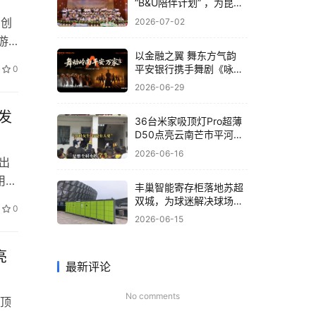
“B&U陪伴计划” ，为昆明
孤残儿童送关爱
的创
2026-07-02
游
以金融之翼 舞东方气韵
不
平安银行携手舞剧《咏
0
创
春》共筑非遗文化新体验
2026-06-29
0时
发
36台米家吸顶灯Pro超薄
D50点亮云南芒市平河小
学，小米为大山孩子送去
2026-06-16
出
“光”的守护
用突
丰巢智能寄存柜落地苏超
优
双城，为球迷解决球场存
0
包难题
构的
2026-06-15
线输
亮
最新评论
No comments
顶