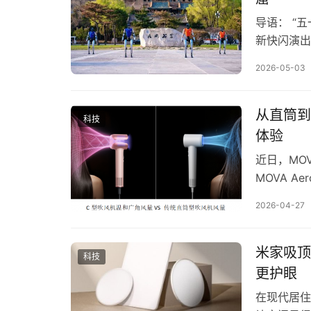
导语： “
新快闪演出
客展开互动
2026-05-03
仅为游客带
新样本。 
和下午4…
从直筒到
科技
体验
近日，MO
MOVA 
破性的C型
2026-04-27
化，为吹风
本质差异 
出。…
米家吸顶
科技
更护眼
在现代居住