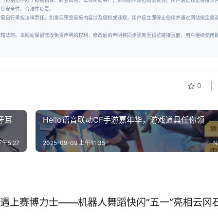
失（包括但不限于数据错误、商业风险、法律纠纷等），本网站不承担赔偿责任。用户通过预览链接访
对其安全性、合法性负责。
者需自行承担法律责任。如发现预览链接内容涉及侵权或违规，用户应立即停止使用并通过网站指定渠
管辖法院。本网站保留修改免责声明的权利，修改后的声明将同步更新至预览链接页面，用户继续使用
0
蓝牙耳
Hello语音联动CF手游嘉年华，游戏道具任你领
下午5:27
2025-09-09 上午11:35
N
遇上赛博力士——机器人舞蹈快闪“五一”亮相云冈