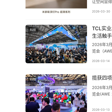
让空间显得
生活的舒适
2026-03-30
的核心照明
容，反而进
的护眼健康
TCL实
科技
生活触手
2026年
览会（AWE
Passio
2026-03-14
活力科技空
X11L、T
揽获四项
科技
2026年
览会(AW
旗下四款产
LED显示技
2026-03-13