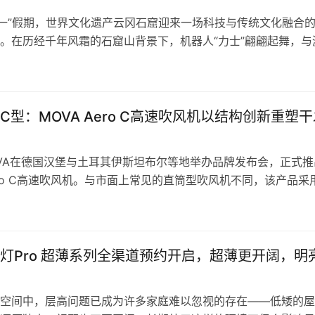
五一”假期，世界文化遗产云冈石窟迎来一场科技与传统文化融合
。在历经千年风霜的石窟山背景下，机器人“力士”翩翩起舞，与
。这是国内首个世界文化遗产地与机器人演艺深度融合的案例，
来科技与文化的双重体验，也为文化遗产活化与公众教育提供了
5月1日至2日，云冈石窟景区老山门后方露天广场上，每天上午1
C型：MOVA Aero C高速吹风机以结构创新重塑干
VA在德国汉堡与土耳其伊斯坦布尔等地举办品牌发布会，正式推
Aero C高速吹风机。与市面上常见的直筒型吹风机不同，该产品采
结构，在气流效率、使用舒适度和噪音控制等方面实现了系统性
机这一成熟品类提供了全新的技术路径。 直筒与C型：两种结
传统吹风机普遍采用直筒型线性结构，电机位于机头，气流沿直
灯Pro 超薄系列全渠道预约开启，超薄更开阔，明
空间中，层高问题已成为许多家庭难以忽视的存在——低矮的屋