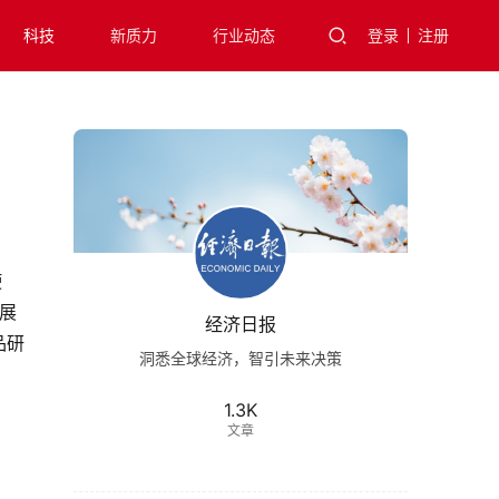
科技
新质力
行业动态
登录
注册
使
展
经济日报
品研
洞悉全球经济，智引未来决策
1.3K
文章