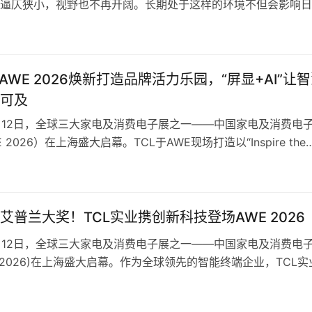
逼仄狭小，视野也不再开阔。长期处于这样的环境不但会影响日
度，长久下去，更是会影响人们积极的心理状态。 ​ 吸顶灯作为
设备，多以厚重笨拙的形态出现，不仅无法与现代简约审美趋势
一步加剧了空间的压迫感。如何才能兼顾完美外观，又能保证光
？米…
业AWE 2026焕新打造品牌活力乐园，“屏显+AI”让
可及
3月12日，全球三大家电及消费电子展之一——中国家电及消费电
 2026）在上海盛大启幕。TCL于AWE现场打造以“Inspire the
n”为核心的品牌活力乐园（TCL PASSION LAND），为用户营造
间，并携前沿屏显科技及AI全品类科技惊艳亮相，展出年度机皇
CL X3A旗舰显示器、T…
艾普兰大奖！TCL实业携创新科技登场AWE 2026
3月12日，全球三大家电及消费电子展之一——中国家电及消费电
E 2026)在上海盛大启幕。作为全球领先的智能终端企业，TCL实
品一举斩获艾普兰奖，其中全球首款搭载下一代巅峰级SQD-Min
术的机皇TCL X11L获得艾普兰金奖，雷鸟X3 Pro AR眼镜、TC