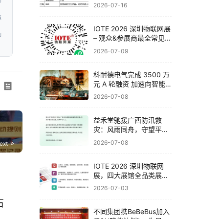
问
联网展邀你一次看完全产
2026-07-16
业链
道
IOTE 2026 深圳物联网展
即
– 观众&参展商最全常见问
题解答！
2026-07-09
科耐德电气完成 3500 万
元 A 轮融资 加速向智能
电气系统集成商战略转型
2026-07-08
​益禾堂驰援广西防汛救
灾：风雨同舟，守望平
安！
2026-07-08
ext
IOTE 2026 深圳物联网
展，四大展馆全品类展品
与头部企业一览！
2026-07-03
石
不同集团携BeBeBus加入