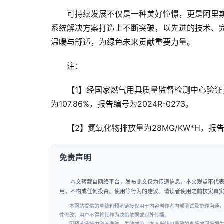
可持续发展不仅是一种美好憧憬，更是阿里
系统解决方案打造上不断突破，以先进的技术、
温暖与舒适，为绿色未来贡献重要力量。
注：
【1】经国家燃气用具质量监督检测中心验证，LL
为107.86%，报告编号为2024R-0273。
【2】氮氧化物排放量为28MG/KW*H，报告编
免责声明
本文转载自网络平台，发布此文仅为传递信息，本文观点不代
用，不构成任何投资、使用等行为的建议。请读者使用之前核实真
本网站提供的草稿箱预览链接仅用于内容创作者内部测试及协作沟通
性修改，用户不得将其作为决策依据或对外传播。