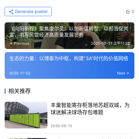
Generate poster
0
《向阳新程》聚焦康尔灵：以创新谋转型，以担当促共
富，书写民营经济高质量发展答卷
Previous
2025-10-31 上午11:22
生态的力量：以博泰为中枢，构建“3A”时代的价值网络
2025-11-02
Next
相关推荐
丰巢智能寄存柜落地苏超双城，为
球迷解决球场存包难题
2026-06-15