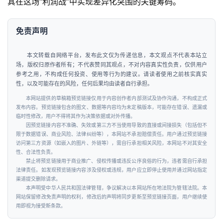
其在这场“利润战”中实现差异化突围的关键筹码。
免责声明
本文转载自网络平台，发布此文仅为传递信息，本文观点不代表本站立
场，版权归原作者所有；不代表赞同其观点，不对内容真实性负责，仅供用户
参考之用，不构成任何投资、使用等行为的建议。请读者使用之前核实真实
性，以及可能存在的风险，任何后果均由读者自行承担。
本网站提供的草稿箱预览链接仅用于内容创作者内部测试及协作沟通，不构成正式
发布内容。预览链接包含的图文、数据等内容均为未定稿版本，可能存在错误、遗漏或
临时性修改，用户不得将其作为决策依据或对外传播。
因预览链接内容不准确、失效或第三方不当使用导致的直接或间接损失（包括但不
限于数据错误、商业风险、法律纠纷等），本网站不承担赔偿责任。用户通过预览链接
访问第三方资源（如嵌入的图片、外链等），需自行承担相关风险，本网站不对其安全
性、合法性负责。
禁止将预览链接用于商业推广、侵权传播或违反公序良俗的行为，违者需自行承担
法律责任。如发现预览链接内容涉及侵权或违规，用户应立即停止使用并通过网站指定
渠道提交删除请求。
本声明受中华人民共和国法律管辖，争议解决以本网站所在地法院为管辖法院。本
网站保留修改免责声明的权利，修改后的声明将同步更新至预览链接页面，用户继续使
用即视为接受新条款。