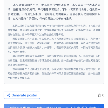
本文转载自网络平台，发布此文仅为传递信息，本文观点不代表本站立
场，版权归原作者所有；不代表赞同其观点，不对内容真实性负责，仅供用户
参考之用，不构成任何投资、使用等行为的建议。请读者使用之前核实真实
性，以及可能存在的风险，任何后果均由读者自行承担。
本网站提供的草稿箱预览链接仅用于内容创作者内部测试及协作沟通，不构成正式
发布内容。预览链接包含的图文、数据等内容均为未定稿版本，可能存在错误、遗漏或
临时性修改，用户不得将其作为决策依据或对外传播。
因预览链接内容不准确、失效或第三方不当使用导致的直接或间接损失（包括但不
限于数据错误、商业风险、法律纠纷等），本网站不承担赔偿责任。用户通过预览链接
访问第三方资源（如嵌入的图片、外链等），需自行承担相关风险，本网站不对其安全
性、合法性负责。
禁止将预览链接用于商业推广、侵权传播或违反公序良俗的行为，违者需自行承担
法律责任。如发现预览链接内容涉及侵权或违规，用户应立即停止使用并通过网站指定
渠道提交删除请求。
本声明受中华人民共和国法律管辖，争议解决以本网站所在地法院为管辖法院。本
网站保留修改免责声明的权利，修改后的声明将同步更新至预览链接页面，用户继续使
用即视为接受新条款。
Generate poster
0