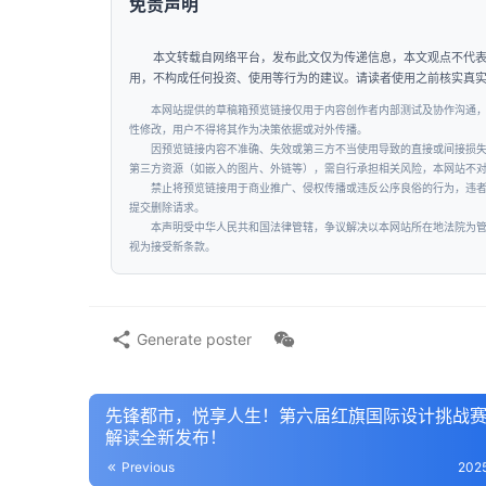
免责声明
本文转载自网络平台，发布此文仅为传递信息，本文观点不代
用，不构成任何投资、使用等行为的建议。请读者使用之前核实真
本网站提供的草稿箱预览链接仅用于内容创作者内部测试及协作沟通
性修改，用户不得将其作为决策依据或对外传播。
因预览链接内容不准确、失效或第三方不当使用导致的直接或间接损
第三方资源（如嵌入的图片、外链等），需自行承担相关风险，本网站不
禁止将预览链接用于商业推广、侵权传播或违反公序良俗的行为，违
提交删除请求。
本声明受中华人民共和国法律管辖，争议解决以本网站所在地法院为
视为接受新条款。
Generate poster
先锋都市，悦享人生！第六届红旗国际设计挑战
解读全新发布！
Previous
202