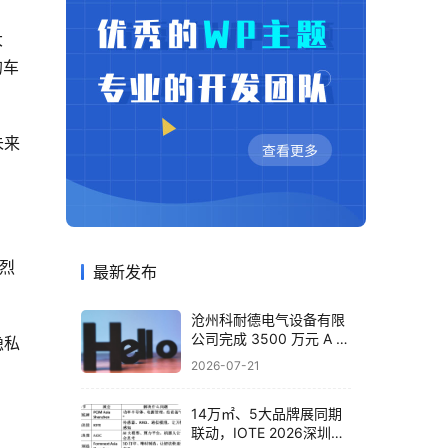
大
的车
未来
炽烈
最新发布
沧州科耐德电气设备有限
公司完成 3500 万元 A 轮
隐私
融资，布局智能配电全产
2026-07-21
业
14万㎡、5大品牌展同期
联动，IOTE 2026深圳物