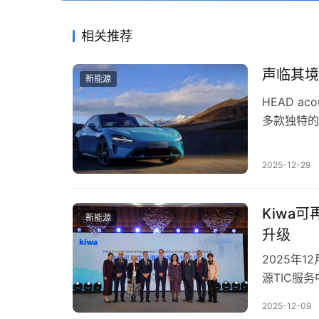
相关推荐
声临其境：
新能源
HEAD ac
多款独特的
并合成新的
入胜的高品
2025-12-29
然而,电动
Kiwa
新能源
升级
2025年
源TIC服
模与检测能
2025-12-09
至全国新能