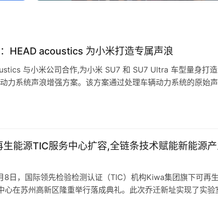
HEAD acoustics 为小米打造专属声浪
oustics 与小米公司合作,为小米 SU7 和 SU7 Ultra 车型量身打
动力系统声浪增强方案。该方案通过处理车辆动力系统的原始声
声音元素,不仅提升了驾驶安全性,强化了品牌辨识度,更营造了引
质驾驶体验。 1、面临的挑战 汽车市场,旨在提供卓越的驾驶性
汽车的动力系统虽然高效、安静,却也缺…
可再生能源TIC服务中心扩容,全链条技术赋能新能源
12月8日，国际领先检验检测认证（TIC）机构Kiwa集团旗下可再
务中心在苏州高新区隆重举行落成典礼。此次乔迁新址实现了实验
力的显著扩容，标志着Kiwa在华服务能级全面升级，将为长三
源产业提供覆盖光伏、储能、充电桩、氢能等领域的全链条、国