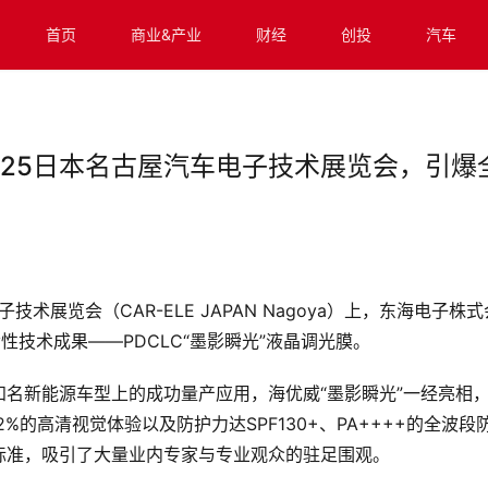
首页
商业&产业
财经
创投
汽车
2025日本名古屋汽车电子技术展览会，引爆
术展览会（CAR-ELE JAPAN Nagoya）上，东海电子株式
性技术成果——PDCLC“墨影瞬光”液晶调光膜。
名新能源车型上的成功量产应用，海优威“墨影瞬光”一经亮相
的高清视觉体验以及防护力达SPF130+、PA++++的全波段
标准，吸引了大量业内专家与专业观众的驻足围观。