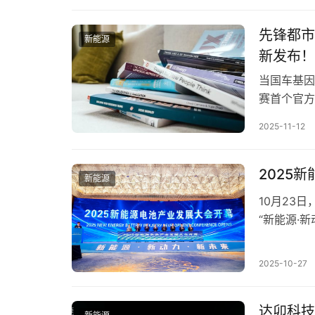
化技术支撑
先锋都市
新能源
新发布！
当国车基因
赛首个官
本文转载
2025-11-12
权归原作者
用，不构成
2025
新能源
10月23
“新能源·
科技股份有
智慧能源产
2025-10-27
锂电产业迈
视，众…
达卯科技