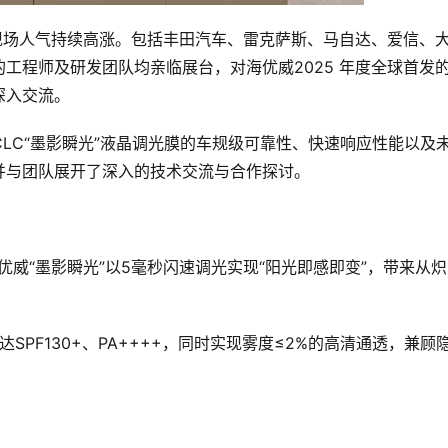
现场人气持续高涨。包括丰田汽车、雷克萨斯、马自达、爱信、
工程师及研发团队均亲临展台，对海优威2025 年度全球首发
深入交流。
CLC“墨影瞬光”液晶调光膜的车规级可靠性、快速响应性能以及
并与团队展开了深入的技术交流与合作探讨。
优威“墨影瞬光”以5毫秒闪速调光实现“阳光即感即变”，带来从
达SPF130+、PA++++，同时实现雾度≤2%的高清通透，兼顾