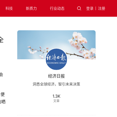
科技
新质力
行业动态
登录
注册
全
会
经济日报
洞悉全球经济，智引未来决策
，便
1.3K
防晒
文章