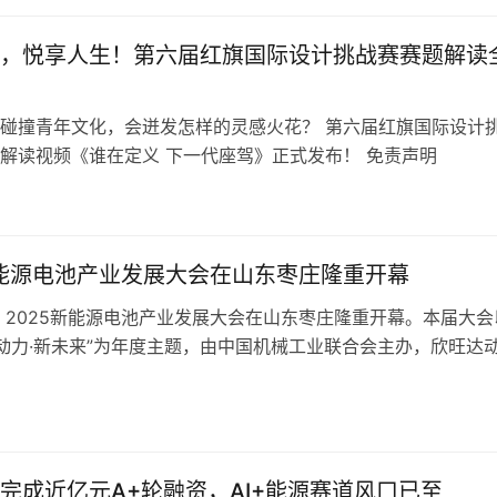
，为苏州冲刺万亿级新能源产业集群注入强劲动力。 苏州市人
，悦享人生！第六届红旗国际设计挑战赛赛题解读
碰撞青年文化，会迸发怎样的灵感火花？ 第六届红旗国际设计
方解读视频《谁在定义 下一代座驾》正式发布！ 免责声
自网络平台，发布此文仅为传递信息，本文观点不代表本站立场
所有；不代表赞同其观点，不对内容真实性负责，仅供用户参考
任何投资、使用等行为的建议。请读者使用之前核实真实…
新能源电池产业发展大会在山东枣庄隆重开幕
日，2025新能源电池产业发展大会在山东枣庄隆重开幕。本届大会
新动力·新未来”为年度主题，由中国机械工业联合会主办，欣旺达
限公司、工信装备研究院联合承办，山东省机械工业协会、中关
业联盟支持，旨在打造新能源电池领域高水平交流合作平台，推
向集群化、高质量发展新阶段。 本次大会得到政企学研各界高
完成近亿元A+轮融资，AI+能源赛道风口已至