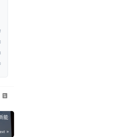
时
问
道
即
新能
ext