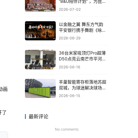
“B&U陪伴计划” ，为昆明
孤残儿童送关爱
2026-07-02
以金融之翼 舞东方气韵
平安银行携手舞剧《咏
春》共筑非遗文化新体验
2026-06-29
36台米家吸顶灯Pro超薄
D50点亮云南芒市平河小
学，小米为大山孩子送去
2026-06-16
“光”的守护
丰巢智能寄存柜落地苏超
双城，为球迷解决球场存
动画
包难题
2026-06-15
开了
最新评论
No comments