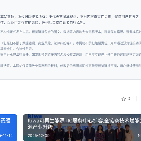
表本站立场，版权归原作者所有；不代表赞同其观点，不对内容真实性负责，仅供用户参考之
实性，以及可能存在的风险，任何后果均由读者自行承担。
，不构成正式发布内容。预览链接包含的图文、数据等内容均为未定稿版本，可能存在错误、遗漏或临
失（包括但不限于数据错误、商业风险、法律纠纷等），本网站不承担赔偿责任。用户通过预览链接访
对其安全性、合法性负责。
者需自行承担法律责任。如发现预览链接内容涉及侵权或违规，用户应立即停止使用并通过网站指定渠
管辖法院。本网站保留修改免责声明的权利，修改后的声明将同步更新至预览链接页面，用户继续使用
0
赛赛题
Kiwa可再生能源TIC服务中心扩容,全链条技术赋能
源产业升级
5-11-12
2025-12-09
N