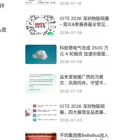
联网展邀你一次看完全产
2026-07-16
光环
业链
IOTE 2026 深圳物联网展
– 观众&参展商最全常见问
私密
题解答！
2026-07-09
科耐德电气完成 3500 万
元 A 轮融资 加速向智能
电气系统集成商战略转型
2026-07-08
​益禾堂驰援广西防汛救
灾：风雨同舟，守望平
安！
2026-07-08
IOTE 2026 深圳物联网
展，四大展馆全品类展品
与头部企业一览！
2026-07-03
不同集团携BeBeBus加入