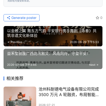
渠道提交删除请求。
本声明受中华人民共和国法律管辖，争议解决以本网站所在地法院为管辖法院。本
网站保留修改免责声明的权利，修改后的声明将同步更新至预览链接页面，用户继续使
用即视为接受新条款。
Generate poster
0
以金融之翼 舞东方气韵 平安银行携手舞剧《咏春》共
筑非遗文化新体验
Previous
2026-06-29 下午5:33
​益禾堂驰援广西防汛救灾：风雨同舟，守望平安！
2026-07-08 下午3:45
Next
相关推荐
沧州科耐德电气设备有限公司完成