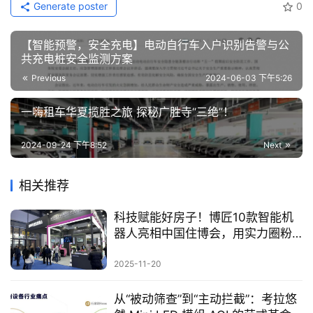
Generate poster
0
【智能预警，安全充电】电动自行车入户识别告警与公
共充电桩安全监测方案
Previous
2024-06-03 下午5:26
一嗨租车华夏揽胜之旅 探秘广胜寺“三绝”！
2024-09-24 下午8:52
Next
相关推荐
科技赋能好房子！博匠10款智能机
器人亮相中国住博会，用实力圈粉
全球
2025-11-20
从“被动筛查”到“主动拦截”：考拉悠