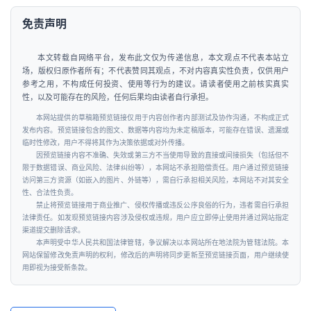
免责声明
本文转载自网络平台，发布此文仅为传递信息，本文观点不代表本站立
场，版权归原作者所有；不代表赞同其观点，不对内容真实性负责，仅供用户
参考之用，不构成任何投资、使用等行为的建议。请读者使用之前核实真实
性，以及可能存在的风险，任何后果均由读者自行承担。
本网站提供的草稿箱预览链接仅用于内容创作者内部测试及协作沟通，不构成正式
发布内容。预览链接包含的图文、数据等内容均为未定稿版本，可能存在错误、遗漏或
临时性修改，用户不得将其作为决策依据或对外传播。
因预览链接内容不准确、失效或第三方不当使用导致的直接或间接损失（包括但不
限于数据错误、商业风险、法律纠纷等），本网站不承担赔偿责任。用户通过预览链接
访问第三方资源（如嵌入的图片、外链等），需自行承担相关风险，本网站不对其安全
性、合法性负责。
禁止将预览链接用于商业推广、侵权传播或违反公序良俗的行为，违者需自行承担
法律责任。如发现预览链接内容涉及侵权或违规，用户应立即停止使用并通过网站指定
渠道提交删除请求。
本声明受中华人民共和国法律管辖，争议解决以本网站所在地法院为管辖法院。本
网站保留修改免责声明的权利，修改后的声明将同步更新至预览链接页面，用户继续使
用即视为接受新条款。