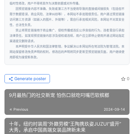
临时性修改，用户不得将其作为决策依据或对外传播。
因预览链接内容不准确、失效或第三方不当使用导致的直接或间接损失（包括但不
限于数据错误、商业风险、法律纠纷等），本网站不承担赔偿责任。用户通过预览链接
访问第三方资源（如嵌入的图片、外链等），需自行承担相关风险，本网站不对其安全
性、合法性负责。
禁止将预览链接用于商业推广、侵权传播或违反公序良俗的行为，违者需自行承担
法律责任。如发现预览链接内容涉及侵权或违规，用户应立即停止使用并通过网站指定
渠道提交删除请求。
本声明受中华人民共和国法律管辖，争议解决以本网站所在地法院为管辖法院。本
网站保留修改免责声明的权利，修改后的声明将同步更新至预览链接页面，用户继续使
用即视为接受新条款。
Generate poster
0
9月最热门的社交新宠 怕伤口就吃叼嘴巴软槟榔
Previous
2024-09-14
十年，纽约时装周“外籍劳模”王陶携玖姿JUZUI“盛开”
大秀，承启中国高端女装品牌新未来