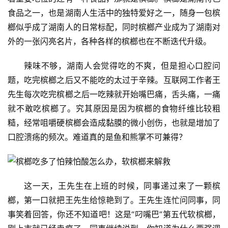
食品之一，也是湖南人生活中的独特爱好之一，随身一包槟
榔似乎成了湖南人的日常标配，同时槟榔产业成为了湖南对
外的一张闪亮名片，各种各样的槟榔也在不断迭代升级。
辣味不够，湖南人会觉得吃的不爽，但是担心口腔问
题，吃完槟榔之后又不能吃的太过于辛辣。互联网工作者王
先生每次吃完槟榔之后一吃辣就开始嘴巴痛，舌头痛，一痛
就不敢吃槟榔了。究其原因是因为槟榔的食物纤维比较粗
糙，经常咀嚼硬槟榔会造成黏膜的微小创伤，也就是增加了
口腔溃疡的频次。难道真的是鱼和熊掌不可兼得？
这一天，王先生在上班的时候，同事递过来了一颗槟
榔，第一口就把王先生给惊艳到了。王先生连忙问同事，同
事笑着回答，你还不知道吧！这是“叼嘴巴”第五代软槟榔，