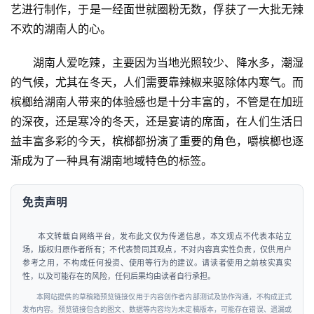
艺进行制作，于是一经面世就圈粉无数，俘获了一大批无辣
不欢的湖南人的心。
湖南人爱吃辣，主要因为当地光照较少、降水多，潮湿
的气候，尤其在冬天，人们需要靠辣椒来驱除体内寒气。而
槟榔给湖南人带来的体验感也是十分丰富的，不管是在加班
的深夜，还是寒冷的冬天，还是宴请的席面，在人们生活日
益丰富多彩的今天，槟榔都扮演了重要的角色，嚼槟榔也逐
渐成为了一种具有湖南地域特色的标签。
免责声明
本文转载自网络平台，发布此文仅为传递信息，本文观点不代表本站立
场，版权归原作者所有；不代表赞同其观点，不对内容真实性负责，仅供用户
参考之用，不构成任何投资、使用等行为的建议。请读者使用之前核实真实
性，以及可能存在的风险，任何后果均由读者自行承担。
本网站提供的草稿箱预览链接仅用于内容创作者内部测试及协作沟通，不构成正式
发布内容。预览链接包含的图文、数据等内容均为未定稿版本，可能存在错误、遗漏或