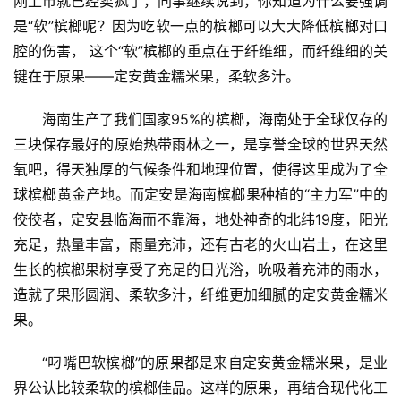
刚上市就已经卖疯了，同事继续说到，你知道为什么要强调
是“软”槟榔呢？因为吃软一点的槟榔可以大大降低槟榔对口
腔的伤害， 这个“软”槟榔的重点在于纤维细，而纤维细的关
键在于原果——定安黄金糯米果，柔软多汁。
海南生产了我们国家95%的槟榔，海南处于全球仅存的
三块保存最好的原始热带雨林之一，是享誉全球的世界天然
氧吧，得天独厚的气候条件和地理位置，使得这里成为了全
球槟榔黄金产地。而定安是海南槟榔果种植的“主力军”中的
佼佼者，定安县临海而不靠海，地处神奇的北纬19度，阳光
充足，热量丰富，雨量充沛，还有古老的火山岩土，在这里
生长的槟榔果树享受了充足的日光浴，吮吸着充沛的雨水，
造就了果形圆润、柔软多汁，纤维更加细腻的定安黄金糯米
果。
“叼嘴巴软槟榔”的原果都是来自定安黄金糯米果，是业
界公认比较柔软的槟榔佳品。这样的原果，再结合现代化工