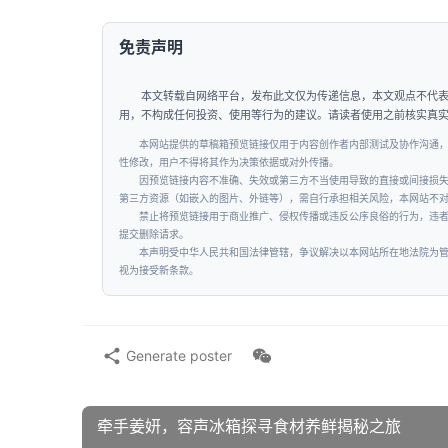
免责声明
本文转载自网络平台，发布此文仅为传递信息，本文观点不代
用，不构成任何投资、使用等行为的建议。请读者使用之前核实真
本网站提供的草稿箱预览链接仅用于内容创作者内部测试及协作沟通
性修改，用户不得将其作为决策依据或对外传播。
因预览链接内容不准确、失效或第三方不当使用导致的直接或间接损
第三方资源（如嵌入的图片、外链等），需自行承担相关风险，本网站不
禁止将预览链接用于商业推广、侵权传播或违反公序良俗的行为，违
提交删除请求。
本声明受中华人民共和国法律管辖，争议解决以本网站所在地法院为
视为接受新条款。
Generate poster
牵手姜妍，容声冰箱探寻食材养鲜揭秘之旅