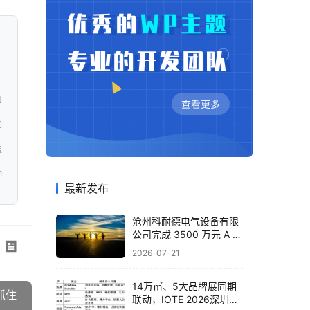
时
问
道
即
最新发布
沧州科耐德电气设备有限
公司完成 3500 万元 A 轮
融资，布局智能配电全产
2026-07-21
业
14万㎡、5大品牌展同期
抓住
联动，IOTE 2026深圳物