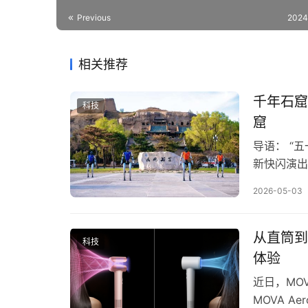
Previous
2024
相关推荐
千年石窟
科技
窟
导语： “
新快闪演出
客展开互动
2026-05-03
仅为游客带
新样本。 
和下午4…
从直筒到
科技
体验
近日，MO
MOVA 