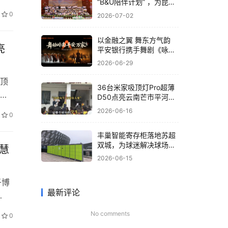
“B&U陪伴计划” ，为昆明
优
孤残儿童送关爱
0
2026-07-02
构的
线输
以金融之翼 舞东方气韵
亮
平安银行携手舞剧《咏
春》共筑非遗文化新体验
2026-06-29
顶
36台米家吸顶灯Pro超薄
常
D50点亮云南芒市平河小
学，小米为大山孩子送去
空间
2026-06-16
0
“光”的守护
兼
源
丰巢智能寄存柜落地苏超
双城，为球迷解决球场存
智慧
包难题
2026-06-15
子博
最新评论
沉浸式
No comments
0