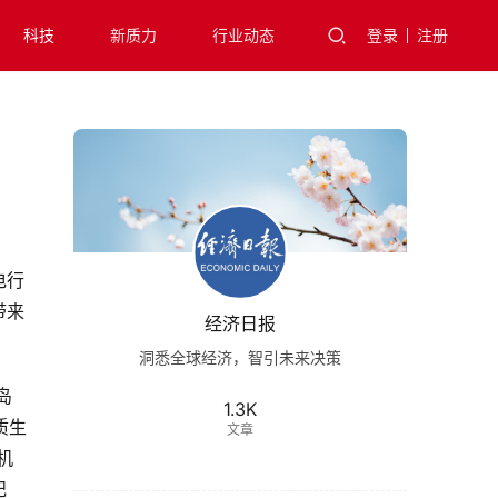
科技
新质力
行业动态
登录
注册
电行
带来
经济日报
洞悉全球经济，智引未来决策
岛
1.3K
质生
文章
机
纪