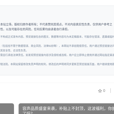
表本站立场，版权归原作者所有；不代表赞同其观点，不对内容真实性负责，仅供用户参考之
实性，以及可能存在的风险，任何后果均由读者自行承担。
，不构成正式发布内容。预览链接包含的图文、数据等内容均为未定稿版本，可能存在错误、遗漏或临
失（包括但不限于数据错误、商业风险、法律纠纷等），本网站不承担赔偿责任。用户通过预览链接访
对其安全性、合法性负责。
者需自行承担法律责任。如发现预览链接内容涉及侵权或违规，用户应立即停止使用并通过网站指定渠
管辖法院。本网站保留修改免责声明的权利，修改后的声明将同步更新至预览链接页面，用户继续使用
0
容声品质盛宴来袭，补贴上不封顶，这波福利，你
了吗？