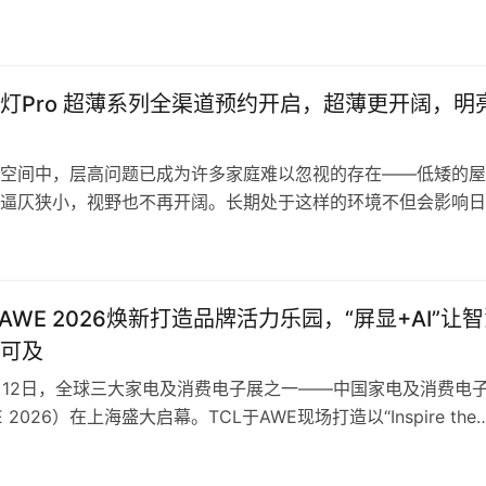
结构，在气流效率、使用舒适度和噪音控制等方面实现了系统性
机这一成熟品类提供了全新的技术路径。 直筒与C型：两种结
传统吹风机普遍采用直筒型线性结构，电机位于机头，气流沿直
灯Pro 超薄系列全渠道预约开启，超薄更开阔，明
空间中，层高问题已成为许多家庭难以忽视的存在——低矮的屋
逼仄狭小，视野也不再开阔。长期处于这样的环境不但会影响日
度，长久下去，更是会影响人们积极的心理状态。 ​ 吸顶灯作为
设备，多以厚重笨拙的形态出现，不仅无法与现代简约审美趋势
一步加剧了空间的压迫感。如何才能兼顾完美外观，又能保证光
？米…
业AWE 2026焕新打造品牌活力乐园，“屏显+AI”让
可及
3月12日，全球三大家电及消费电子展之一——中国家电及消费电
 2026）在上海盛大启幕。TCL于AWE现场打造以“Inspire the
n”为核心的品牌活力乐园（TCL PASSION LAND），为用户营造
间，并携前沿屏显科技及AI全品类科技惊艳亮相，展出年度机皇