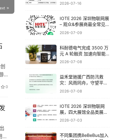
联网展邀你一次看完全产
2026-07-16
业链
ext
IOTE 2026 深圳物联网展
– 观众&参展商最全常见问
题解答！
2026-07-09
石
科耐德电气完成 3500 万
元 A 轮融资 加速向智能
电气系统集成商战略转型
2026-07-08
的创
游
​益禾堂驰援广西防汛救
不
灾：风雨同舟，守望平
0
安！
创
2026-07-08
0时
IOTE 2026 深圳物联网
发
展，四大展馆全品类展品
与头部企业一览！
2026-07-03
出
不同集团携BeBeBus加入
用突