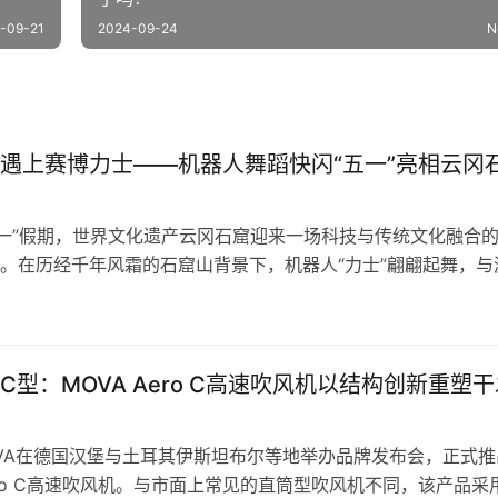
-09-21
2024-09-24
N
遇上赛博力士——机器人舞蹈快闪“五一”亮相云冈
五一”假期，世界文化遗产云冈石窟迎来一场科技与传统文化融合
。在历经千年风霜的石窟山背景下，机器人“力士”翩翩起舞，与
。这是国内首个世界文化遗产地与机器人演艺深度融合的案例，
来科技与文化的双重体验，也为文化遗产活化与公众教育提供了
5月1日至2日，云冈石窟景区老山门后方露天广场上，每天上午1
C型：MOVA Aero C高速吹风机以结构创新重塑干
VA在德国汉堡与土耳其伊斯坦布尔等地举办品牌发布会，正式推
Aero C高速吹风机。与市面上常见的直筒型吹风机不同，该产品采