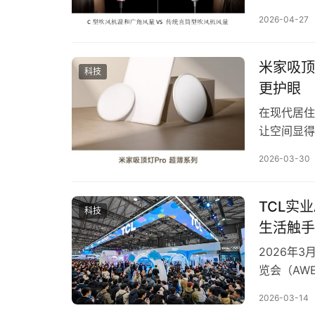
破性的C型
2026-04-27
化，为吹风
本质差异 
出。…
米家吸顶
科技
更护眼
在现代居住
让空间显得
生活的舒适
2026-03-30
的核心照明
容，反而进
的护眼健康
TCL实
科技
生活触手
2026年
览会（AWE
Passio
2026-03-14
活力科技空