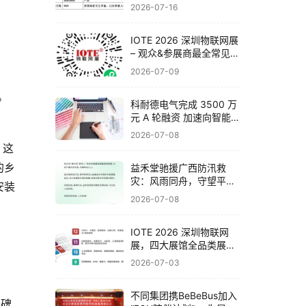
联网展邀你一次看完全产
2026-07-16
业链
IOTE 2026 深圳物联网展
– 观众&参展商最全常见问
题解答！
2026-07-09
。
科耐德电气完成 3500 万
元 A 轮融资 加速向智能
电气系统集成商战略转型
2026-07-08
，这
的乡
​益禾堂驰援广西防汛救
灾：风雨同舟，守望平
安装
安！
2026-07-08
IOTE 2026 深圳物联网
展，四大展馆全品类展品
与头部企业一览！
2026-07-03
不同集团携BeBeBus加入
程碑