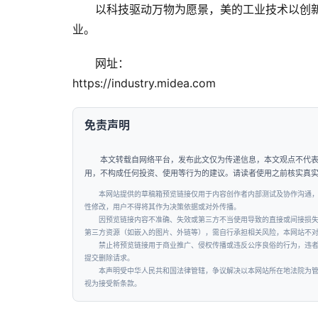
以科技驱动万物为愿景，美的工业技术以创
业。
网址：
https://industry.midea.com
免责声明
本文转载自网络平台，发布此文仅为传递信息，本文观点不代
用，不构成任何投资、使用等行为的建议。请读者使用之前核实真
本网站提供的草稿箱预览链接仅用于内容创作者内部测试及协作沟通
性修改，用户不得将其作为决策依据或对外传播。
因预览链接内容不准确、失效或第三方不当使用导致的直接或间接损
第三方资源（如嵌入的图片、外链等），需自行承担相关风险，本网站不
禁止将预览链接用于商业推广、侵权传播或违反公序良俗的行为，违
提交删除请求。
本声明受中华人民共和国法律管辖，争议解决以本网站所在地法院为
视为接受新条款。