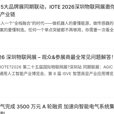
、5大品牌展同期联动，IOTE 2026深圳物联网展邀
产业链
在进入一个”全栈融合”的时代——做机器人的要懂能源，做传感器的
方案的要懂制造。任何一个单点突破都不再够用，你需要一次看全
2026年8月26-28日，IOTE?2026第二十五届国际物联网展·
GIC通用人工智能展、ISVE智慧商显展，以及法兰克福展览集团
ia Shen…
2026 深圳物联网展 – 观众&参展商最全常见问题解答
OTE?2026 第二十五届国际物联网展?深圳站 同期联展：AGIC
圳通用人工智能产业博览会、第 8 届 ISVE 智慧商显产业应用博
2026年8月26日 —8月28日 展会展馆：深圳国际会展中心（
0/11/12 四大展馆，8 万㎡展览面积） 展会规模：1000家+全球
+专业观众，海外采…
气完成 3500 万元 A 轮融资 加速向智能电气系统