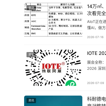
14万㎡
资讯
次看完全
AIoT正
懂AI，做
条产业链。 
2026-07-16
站，联合A
的PCIM As
IOTE 
资讯
展会全称：I
2026 深
举办时间：
新馆，9/1
2026-07-09
商、10万
科耐德电
资讯