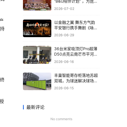
“B&U陪伴计划” ，为昆明
孤残儿童送关爱
2026-07-02
产
以金融之翼 舞东方气韵
平安银行携手舞剧《咏
将持
春》共筑非遗文化新体验
2026-06-29
36台米家吸顶灯Pro超薄
D50点亮云南芒市平河小
学，小米为大山孩子送去
2026-06-16
“光”的守护
丰巢智能寄存柜落地苏超
亿终
双城，为球迷解决球场存
包难题
2026-06-15
授
最新评论
No comments