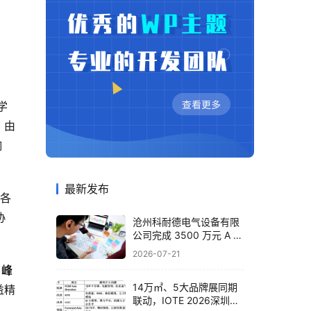
学
，由
响
最新发布
与各
协
沧州科耐德电气设备有限
公司完成 3500 万元 A 轮
融资，布局智能配电全产
2026-07-21
业
户峰
14万㎡、5大品牌展同期
益精
联动，IOTE 2026深圳物