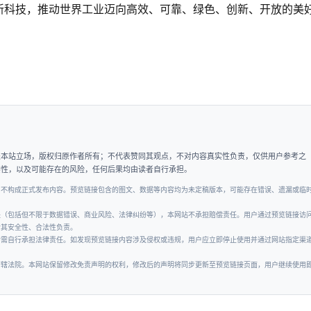
新科技，推动世界工业迈向高效、可靠、绿色、创新、开放的美
表本站立场，版权归原作者所有；不代表赞同其观点，不对内容真实性负责，仅供用户参考之
实性，以及可能存在的风险，任何后果均由读者自行承担。
，不构成正式发布内容。预览链接包含的图文、数据等内容均为未定稿版本，可能存在错误、遗漏或临
失（包括但不限于数据错误、商业风险、法律纠纷等），本网站不承担赔偿责任。用户通过预览链接访
对其安全性、合法性负责。
者需自行承担法律责任。如发现预览链接内容涉及侵权或违规，用户应立即停止使用并通过网站指定渠
管辖法院。本网站保留修改免责声明的权利，修改后的声明将同步更新至预览链接页面，用户继续使用