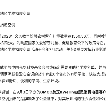
校捐赠空调
023年义务教育阶段农村留守儿童数量达1550.56万，同时教
依然较大。为响应国家关爱留守儿童、促进教育公平的政策号召
地区学校捐赠空调活动于今年7月启动。美芝&威灵发挥行业影
&威灵与中国光华科技基金会最终确定需要资助的学校名单，并
辆辆满载着爱心空调的货车奔赴6个省市的11所学校，快速完成
体验到舒适、便利的学习、生活环境。
感谢，在9月3日举办的
GMCC美芝&Welling威灵消费电器客
次空调捐赠的品牌颁发了公益证书，对其展现出的社会责任和公