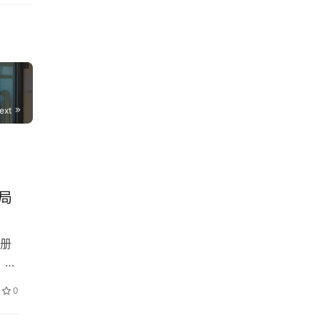
ext
局
册
，本
、
0
，沧