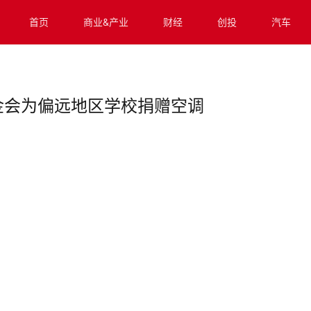
首页
商业&产业
财经
创投
汽车
金会为偏远地区学校捐赠空调