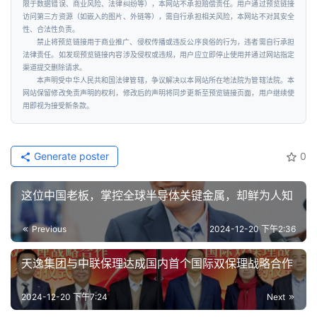
限于数据错误、商业风险、法律纠纷等），本网站不承担赔偿责任。用户通过预览链接
访问第三方资源（如嵌入的图片、外链等），需自行承担相关风险，本网站不对其安全
性、合法性负责。
禁止将预览链接用于商业推广、侵权传播或违反公序良俗的行为，违者需自行承担
法律责任。如发现预览链接内容涉及侵权或违规，用户应立即停止使用并通过网站指定
渠道提交删除请求。
本声明受中华人民共和国法律管辖，争议解决以本网站所在地法院为管辖法院。本
网站保留修改免责声明的权利，修改后的声明将同步更新至预览链接页面，用户继续使
用即视为接受新条款。
Generate poster
0
这位中国老板，掌控全球半导体关键金属，却鲜为人知
Previous
2024-12-20 下午2:36
天逸集团与中联保理达成国内首个国际双保理战略合作
2024-12-20 下午7:24
Next