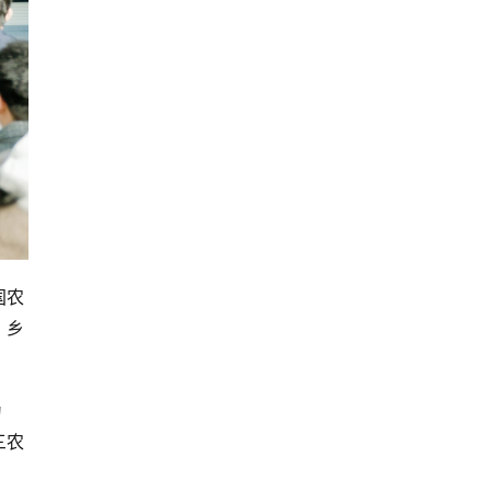
国农
，乡
为
三农