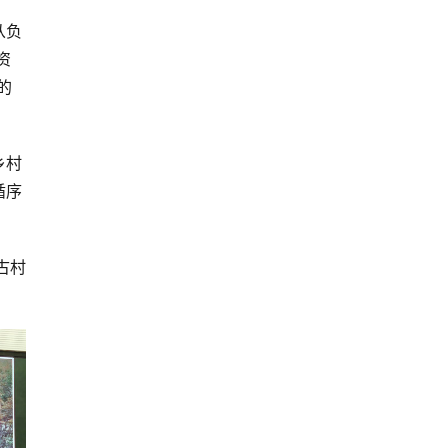
从负
资
的
乡村
循序
古村