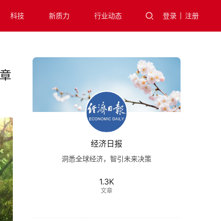
科技
新质力
行业动态
登录
注册
篇章
经济日报
洞悉全球经济，智引未来决策
1.3K
文章