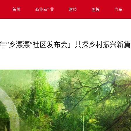
首页
商业&产业
财经
创投
汽车
年“乡漂漂”社区发布会」共探乡村振兴新