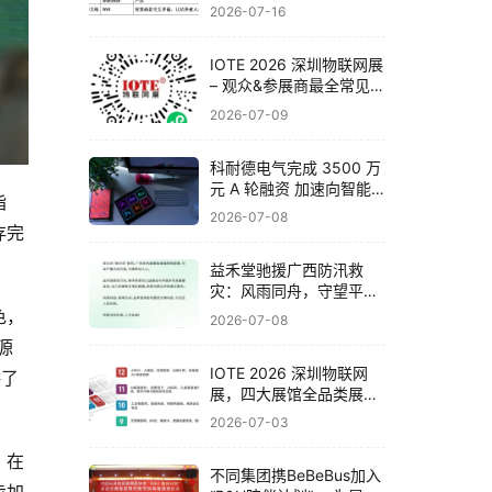
联网展邀你一次看完全产
2026-07-16
业链
IOTE 2026 深圳物联网展
– 观众&参展商最全常见问
题解答！
2026-07-09
科耐德电气完成 3500 万
元 A 轮融资 加速向智能
指
电气系统集成商战略转型
2026-07-08
存完
​益禾堂驰援广西防汛救
灾：风雨同舟，守望平
安！
色，
2026-07-08
源
IOTE 2026 深圳物联网
供了
展，四大展馆全品类展品
与头部企业一览！
2026-07-03
。在
不同集团携BeBeBus加入