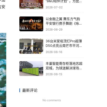
步加
“B&U陪伴计划” ，为昆明
孤残儿童送关爱
吉安
2026-07-02
以金融之翼 舞东方气韵
平安银行携手舞剧《咏
春》共筑非遗文化新体验
2026-06-29
36台米家吸顶灯Pro超薄
D50点亮云南芒市平河小
学，小米为大山孩子送去
2026-06-16
“光”的守护
丰巢智能寄存柜落地苏超
双城，为球迷解决球场存
包难题
2026-06-15
最新评论
No comments