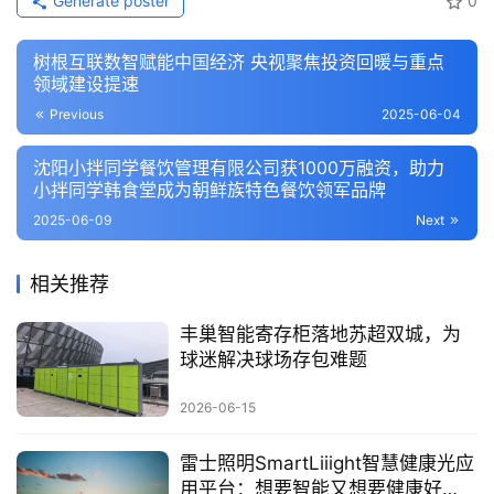
Generate poster
0
树根互联数智赋能中国经济 央视聚焦投资回暖与重点
领域建设提速
Previous
2025-06-04
沈阳小拌同学餐饮管理有限公司获1000万融资，助力
小拌同学韩食堂成为朝鲜族特色餐饮领军品牌
2025-06-09
Next
相关推荐
丰巢智能寄存柜落地苏超双城，为
球迷解决球场存包难题
2026-06-15
雷士照明SmartLiiight智慧健康光应
用平台：想要智能又想要健康好