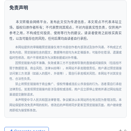
免责声明
本文转载自网络平台，发布此文仅为传递信息，本文观点不代表本站立
场，版权归原作者所有；不代表赞同其观点，不对内容真实性负责，仅供用户
参考之用，不构成任何投资、使用等行为的建议。请读者使用之前核实真实
性，以及可能存在的风险，任何后果均由读者自行承担。
本网站提供的草稿箱预览链接仅用于内容创作者内部测试及协作沟通，不构成正式
发布内容。预览链接包含的图文、数据等内容均为未定稿版本，可能存在错误、遗漏或
临时性修改，用户不得将其作为决策依据或对外传播。
因预览链接内容不准确、失效或第三方不当使用导致的直接或间接损失（包括但不
限于数据错误、商业风险、法律纠纷等），本网站不承担赔偿责任。用户通过预览链接
访问第三方资源（如嵌入的图片、外链等），需自行承担相关风险，本网站不对其安全
性、合法性负责。
禁止将预览链接用于商业推广、侵权传播或违反公序良俗的行为，违者需自行承担
法律责任。如发现预览链接内容涉及侵权或违规，用户应立即停止使用并通过网站指定
渠道提交删除请求。
本声明受中华人民共和国法律管辖，争议解决以本网站所在地法院为管辖法院。本
网站保留修改免责声明的权利，修改后的声明将同步更新至预览链接页面，用户继续使
用即视为接受新条款。