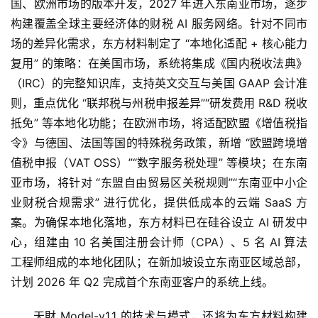
国、欧洲市场的版本开发，2027 年进入东南亚市场，逐步
构建覆盖全球主要经济体的财税 AI 服务网络。针对不同市
场的差异化需求，东方材料制定了 “本地化适配 + 核心能力
复用” 的策略：在美国市场，系统将集成《国内税收法典》
（IRC）的完整知识库，支持英文交互与美国 GAAP 会计准
则，重点优化 “联邦税与州税申报差异”“研发费用 R&D 税收
抵免” 等本地化功能；在欧洲市场，将适配欧盟《增值税指
令》与德国、法国等国的特殊税务政策，新增 “欧盟跨境增
值税申报（VAT OSS）”“数字服务税处理” 等模块；在东南
亚市场，将针对 “东盟自由贸易区关税规则”“东南亚中小企
业财税合规需求” 进行优化，提供低成本的云端 SaaS 方
案。为确保本地化落地，东方材料已在硅谷设立 AI 研发中
心，组建由 10 名美国注册会计师（CPA）、5 名 AI 算法
工程师组成的本地化团队；在新加坡设立东南亚区域总部，
计划 2026 年 Q2 完成首个东南亚客户的系统上线。
天財 Model-v1.1 的技术与模式，还将为东方材料构建 