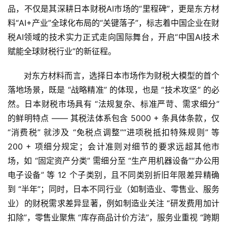
品，不仅是其深耕日本财税AI市场的“里程碑”，更是东方材
料“AI+产业”全球化布局的“关键落子”，标志着中国企业在财
税AI领域的技术实力正式走向国际舞台，开启“中国AI技术
赋能全球财税行业”的新征程。
对东方材料而言，选择日本市场作为财税大模型的首个
落地场景，既是 “战略精准” 的体现，也是 “技术攻坚” 的必
然。日本财税市场具有 “法规复杂、标准严苛、需求细分” 
的鲜明特点 —— 其税法体系包含 5000 + 条具体条款，仅 
“消费税” 就涉及 “免税点调整”“进项税抵扣特殊规则” 等 
200 + 项细分规定；会计准则对细节的要求远超其他市
场，如 “固定资产分类” 需细分至 “生产用机器设备”“办公用
电子设备” 等 12 个子类别，且不同类别折旧年限差异精确
到 “半年”；同时，日本不同行业（如制造业、零售业、服务
业）的财税需求差异显著，例如制造业关注 “研发费用加计
扣除”，零售业聚焦 “库存商品计价方法”，服务业重视 “跨期