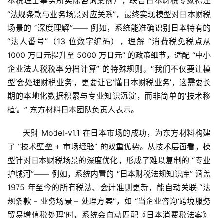
本税理士事务所实际咨询案例），联合日本财税专家标注 
“法规条款与业务场景对应关系”，最终实现模型对日本财税
场景的 “深度理解”—— 例如，系统能准确识别日本特有的 
“法人番号”（13 位数字编码），理解 “消费税免税点从 
1000 万日元提升至 5000 万日元” 的政策细节，适配 “中小
企业法人税税率分档计算” 的特殊规则。“我们不仅要让模
型‘会处理财税业务’，更要让它‘懂日本财税业务’，这需要长
期的本地化数据积累与专业知识沉淀，而非简单的‘技术移
植’。” 东方材料日本团队负责人表示。
天財 Model-v1.1 在日本市场的成功，为东方材料构建
了 “技术壁垒 + 市场经验” 的双重优势。从技术层面看，模
型针对日本财税场景的深度优化，形成了难以复制的 “专业
护城河”—— 例如，系统内置的 “日本财税法规知识库” 涵盖 
1975 年至今的所有税法、会计准则更新，能自动关联 “法
规条款 – 业务场景 – 处理方案”，如 “当企业咨询‘跨境服务
贸易增值税处理’时，系统会自动匹配《日本消费税法案》