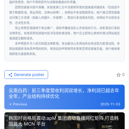
临时性修改，用户不得将其作为决策依据或对外传播。
因预览链接内容不准确、失效或第三方不当使用导致的直接或间接损失（包括但不
限于数据错误、商业风险、法律纠纷等），本网站不承担赔偿责任。用户通过预览链接
访问第三方资源（如嵌入的图片、外链等），需自行承担相关风险，本网站不对其安全
性、合法性负责。
禁止将预览链接用于商业推广、侵权传播或违反公序良俗的行为，违者需自行承担
法律责任。如发现预览链接内容涉及侵权或违规，用户应立即停止使用并通过网站指定
渠道提交删除请求。
本声明受中华人民共和国法律管辖，争议解决以本网站所在地法院为管辖法院。本
网站保留修改免责声明的权利，修改后的声明将同步更新至预览链接页面，用户继续使
用即视为接受新条款。
Generate poster
0
云南白药：前三季度营收利润双增长，净利润已超去年
全年，产业结构持续优化
Previous
2025-11-03
韩国时尚格局震动:apM 集团启动直播网红矩阵,打造韩
国最大 MCN 平台