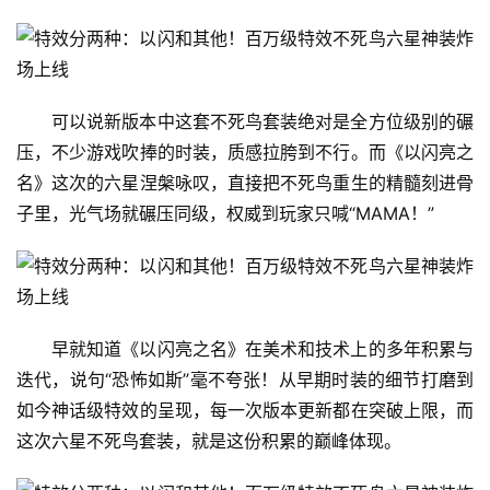
可以说新版本中这套不死鸟套装绝对是全方位级别的碾
压，不少游戏吹捧的时装，质感拉胯到不行。而《以闪亮之
名》这次的六星涅槃咏叹，直接把不死鸟重生的精髓刻进骨
子里，光气场就碾压同级，权威到玩家只喊“MAMA！”
早就知道《以闪亮之名》在美术和技术上的多年积累与
迭代，说句“恐怖如斯”毫不夸张！从早期时装的细节打磨到
如今神话级特效的呈现，每一次版本更新都在突破上限，而
这次六星不死鸟套装，就是这份积累的巅峰体现。