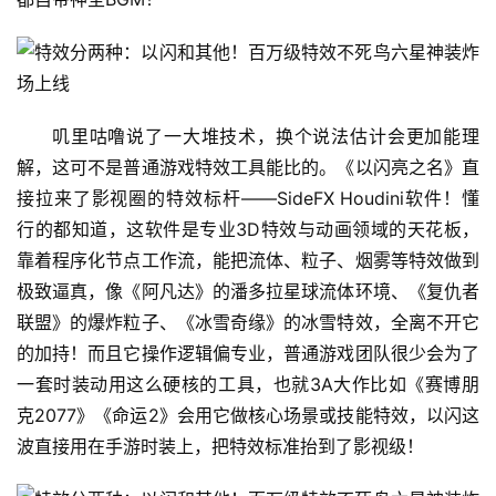
叽里咕噜说了一大堆技术，换个说法估计会更加能理
解，这可不是普通游戏特效工具能比的。《以闪亮之名》直
接拉来了影视圈的特效标杆——SideFX Houdini软件！懂
行的都知道，这软件是专业3D特效与动画领域的天花板，
靠着程序化节点工作流，能把流体、粒子、烟雾等特效做到
极致逼真，像《阿凡达》的潘多拉星球流体环境、《复仇者
联盟》的爆炸粒子、《冰雪奇缘》的冰雪特效，全离不开它
的加持！而且它操作逻辑偏专业，普通游戏团队很少会为了
一套时装动用这么硬核的工具，也就3A大作比如《赛博朋
克2077》《命运2》会用它做核心场景或技能特效，以闪这
波直接用在手游时装上，把特效标准抬到了影视级！