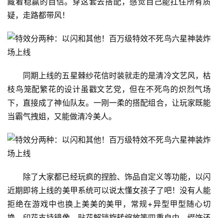
藏着稳赢的自信。穿这套去搭配，感觉自己能扛住所有质
疑，走路都带风！
同期上线的五星棘纱花信时装就走的是清冷文艺风，枯
枝鸟笼配繁花的设计虽戳文艺党，但在不死鸟的炽烈气场
下，直接成了神仙队友。一刚一柔的搭配组合，让玩家既能
当霸气拽姐，又能做清冷美人。
除了大家都已经玩疯的捏脸、饰品自定义等功能，以闪
近期即将上线的美甲系统可以说太懂女孩子了吧！没有人能
拒绝在游戏中也换上美美的美甲，常规+异型甲型随心切
换，印花支持镜像、贴花解锁旋转缩放等四重自由，缀饰还