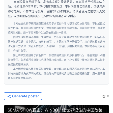
本文转载自网络平台，发布此文仅为传递信息，本文观点不代表本站立
场，版权归原作者所有；不代表赞同其观点，不对内容真实性负责，仅供用户
参考之用，不构成任何投资、使用等行为的建议。请读者使用之前核实真实
性，以及可能存在的风险，任何后果均由读者自行承担。
本网站提供的草稿箱预览链接仅用于内容创作者内部测试及协作沟通，不构成正式
发布内容。预览链接包含的图文、数据等内容均为未定稿版本，可能存在错误、遗漏或
临时性修改，用户不得将其作为决策依据或对外传播。
因预览链接内容不准确、失效或第三方不当使用导致的直接或间接损失（包括但不
限于数据错误、商业风险、法律纠纷等），本网站不承担赔偿责任。用户通过预览链接
访问第三方资源（如嵌入的图片、外链等），需自行承担相关风险，本网站不对其安全
性、合法性负责。
禁止将预览链接用于商业推广、侵权传播或违反公序良俗的行为，违者需自行承担
法律责任。如发现预览链接内容涉及侵权或违规，用户应立即停止使用并通过网站指定
渠道提交删除请求。
本声明受中华人民共和国法律管辖，争议解决以本网站所在地法院为管辖法院。本
网站保留修改免责声明的权利，修改后的声明将同步更新至预览链接页面，用户继续使
用即视为接受新条款。
Generate poster
0
SEMA SHOW直击：WINBO，让世界记住的中国改装