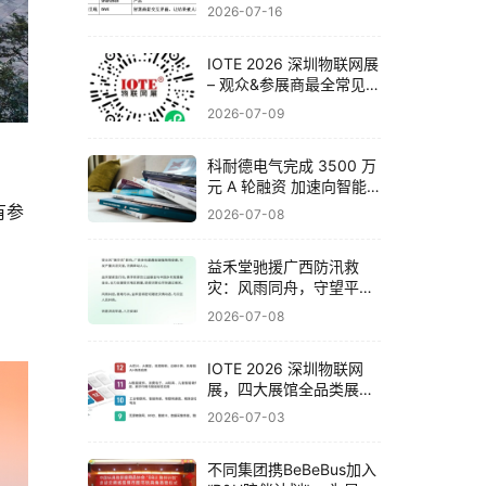
联网展邀你一次看完全产
2026-07-16
业链
IOTE 2026 深圳物联网展
– 观众&参展商最全常见问
题解答！
2026-07-09
科耐德电气完成 3500 万
元 A 轮融资 加速向智能
电气系统集成商战略转型
有参
2026-07-08
​益禾堂驰援广西防汛救
灾：风雨同舟，守望平
安！
2026-07-08
IOTE 2026 深圳物联网
展，四大展馆全品类展品
与头部企业一览！
2026-07-03
不同集团携BeBeBus加入