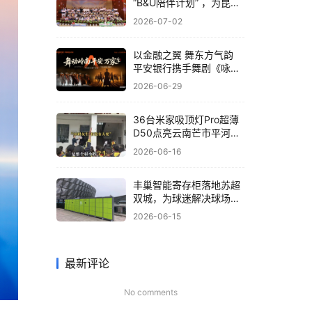
“B&U陪伴计划” ，为昆明
孤残儿童送关爱
2026-07-02
以金融之翼 舞东方气韵
平安银行携手舞剧《咏
春》共筑非遗文化新体验
2026-06-29
36台米家吸顶灯Pro超薄
D50点亮云南芒市平河小
学，小米为大山孩子送去
2026-06-16
“光”的守护
丰巢智能寄存柜落地苏超
双城，为球迷解决球场存
包难题
2026-06-15
最新评论
No comments