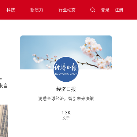
科技
新质力
行业动态
登录
注册
幕。
来自
经济日报
洞悉全球经济，智引未来决策
1.3K
文章