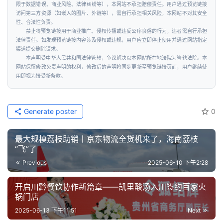
限于数据错误、商业风险、法律纠纷等），本网站不承担赔偿责任。用户通过预览链接
访问第三方资源（如嵌入的图片、外链等），需自行承担相关风险，本网站不对其安全
性、合法性负责。
禁止将预览链接用于商业推广、侵权传播或违反公序良俗的行为，违者需自行承担
法律责任。如发现预览链接内容涉及侵权或违规，用户应立即停止使用并通过网站指定
渠道提交删除请求。
本声明受中华人民共和国法律管辖，争议解决以本网站所在地法院为管辖法院。本
网站保留修改免责声明的权利，修改后的声明将同步更新至预览链接页面，用户继续使
用即视为接受新条款。
Generate poster
0
最大规模荔枝助销丨京东物流全货机来了，海南荔枝
“飞”了
Previous
2025-06-10 下午2:28
开启川黔餐饮协作新篇章——凯里酸汤入川签约百家火
锅门店
2025-06-13 下午11:51
Next