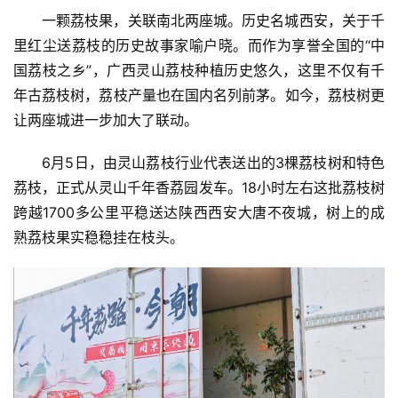
一颗荔枝果，关联南北两座城。历史名城西安，关于千
里红尘送荔枝的历史故事家喻户晓。而作为享誉全国的“中
国荔枝之乡”，广西灵山荔枝种植历史悠久，这里不仅有千
年古荔枝树，荔枝产量也在国内名列前茅。如今，荔枝树更
让两座城进一步加大了联动。
6月5日，由灵山荔枝行业代表送出的3棵荔枝树和特色
荔枝，正式从灵山千年香荔园发车。18小时左右这批荔枝树
跨越1700多公里平稳送达陕西西安大唐不夜城，树上的成
熟荔枝果实稳稳挂在枝头。