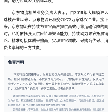
国，助力区域公共品牌建设。
京东物流相关业务负责人表示，自2019年大规模进入
荔枝产业以来，京东物流已服务超过2万家荔农企业。接下
来，京东物流在持续为果农商户提供高效可靠运输保障的同
时，也将依托强大供应链与渠道能力，持续助力果农拓展销
路、精准对接优质采购商，实现果农增收、采购商优采、消
费者享鲜的三方共赢。
免责声明
本文转载自网络平台，发布此文仅为传递信息，本文观点不代表本站立
场，版权归原作者所有；不代表赞同其观点，不对内容真实性负责，仅供用户
参考之用，不构成任何投资、使用等行为的建议。请读者使用之前核实真实
性，以及可能存在的风险，任何后果均由读者自行承担。
本网站提供的草稿箱预览链接仅用于内容创作者内部测试及协作沟通，不构成正式
发布内容。预览链接包含的图文、数据等内容均为未定稿版本，可能存在错误、遗漏或
临时性修改，用户不得将其作为决策依据或对外传播。
因预览链接内容不准确、失效或第三方不当使用导致的直接或间接损失（包括但不