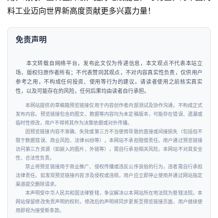
料工业迈向世界新高度贡献更多兴嘉力量！
免责声明
本文转载自网络平台，发布此文仅为传递信息，本文观点不代表本站立
场，版权归原作者所有；不代表赞同其观点，不对内容真实性负责，仅供用户
参考之用，不构成任何投资、使用等行为的建议。请读者使用之前核实真实
性，以及可能存在的风险，任何后果均由读者自行承担。
本网站提供的草稿箱预览链接仅用于内容创作者内部测试及协作沟通，不构成正式
发布内容。预览链接包含的图文、数据等内容均为未定稿版本，可能存在错误、遗漏或
临时性修改，用户不得将其作为决策依据或对外传播。
因预览链接内容不准确、失效或第三方不当使用导致的直接或间接损失（包括但不
限于数据错误、商业风险、法律纠纷等），本网站不承担赔偿责任。用户通过预览链接
访问第三方资源（如嵌入的图片、外链等），需自行承担相关风险，本网站不对其安全
性、合法性负责。
禁止将预览链接用于商业推广、侵权传播或违反公序良俗的行为，违者需自行承担
法律责任。如发现预览链接内容涉及侵权或违规，用户应立即停止使用并通过网站指定
渠道提交删除请求。
本声明受中华人民共和国法律管辖，争议解决以本网站所在地法院为管辖法院。本
网站保留修改免责声明的权利，修改后的声明将同步更新至预览链接页面，用户继续使
用即视为接受新条款。