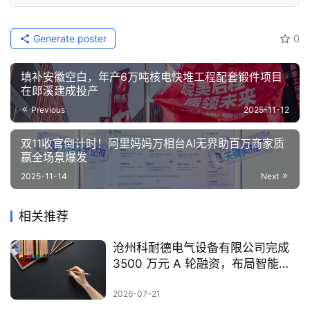
Generate poster
0
填补安徽空白，年产6万吨核电快堆工程配套锻件项目
在郎溪建成投产
Previous
2025-11-12
双11收官倒计时！阿里妈妈万相台AI无界助百万商家质
赢全场景爆发
2025-11-14
Next
相关推荐
沧州科耐德电气设备有限公司完成
3500 万元 A 轮融资，布局智能配
电全产业
2026-07-21